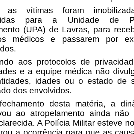
 as vítimas foram imobiliza
zidas para a Unidade de Pr
mento (UPA) de Lavras, para rece
dos médicos e passarem por e
ados.
ndo aos protocolos de privacidad
dades e a equipe médica não divul
ntidades, idades ou o estado de 
ado dos envolvidos.
fechamento desta matéria, a din
vou ao atropelamento ainda não 
clarecida. A Polícia Militar esteve no
trou a ocorrência para que as cau