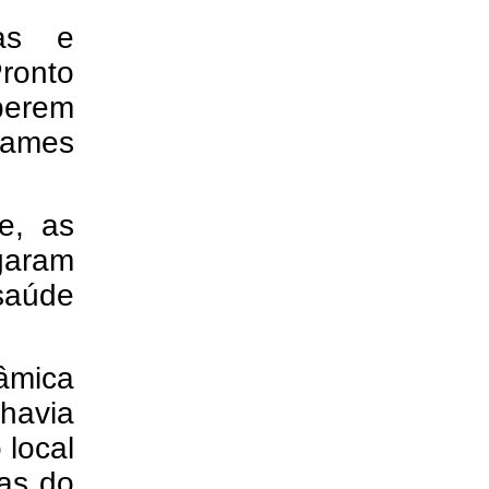
das e
onto
berem
xames
e, as
garam
saúde
âmica
havia
 local
sas do