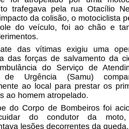
to trafegava pela rua Otacílio Ne
mpacto da colisão, o motociclista 
role do veículo, foi ao chão e t
ferimentos.
ate das vítimas exigiu uma ope
ta das forças de salvamento da ci
bulância do Serviço de Atendi
 de Urgência (Samu) compar
ente ao local para prestar os pri
os ao homem atropelado.
pe do Corpo de Bombeiros foi aci
cuidar do condutor da moto
ntava lesões decorrentes da queda.