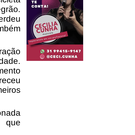
grão.
perdeu
ambém
ração
dade.
mento
eceu
meiros
onada
, que