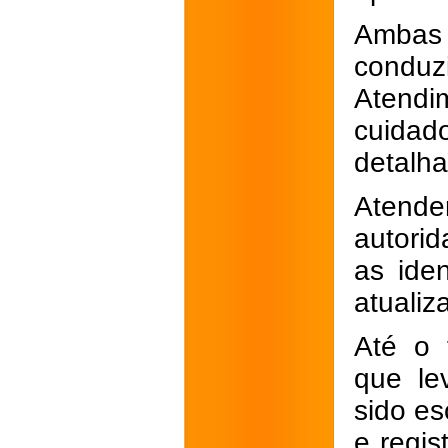
Ambas
condu
Atendi
cuida
detalh
Atende
autori
as ide
atualiz
Até o 
que le
sido es
e regis