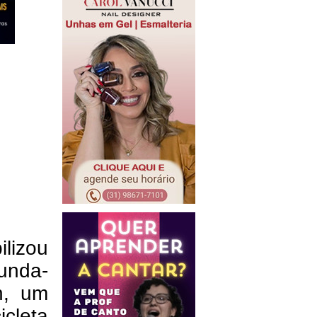
lizou
unda-
h, um
cleta