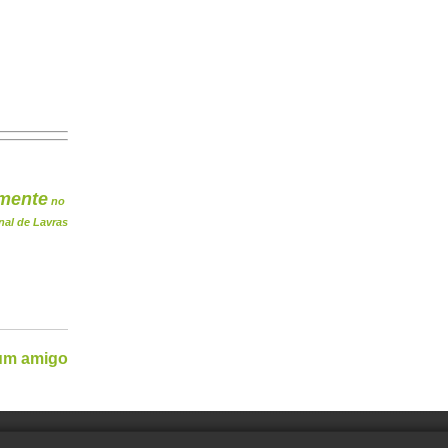
mente
no
nal de Lavras
 um amigo