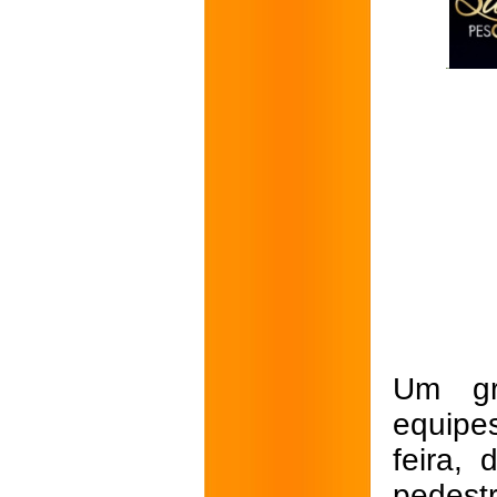
Um gra
equipe
feira,
pedest