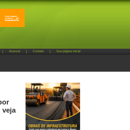
|
Anuncie
|
Contato
|
Sua página inicial
por
 veja