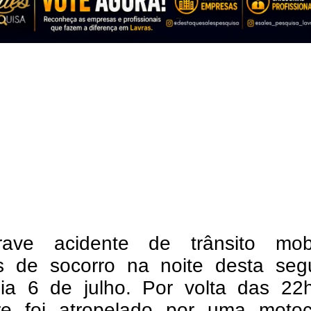
ve acidente de trânsito mobi
s de socorro na noite desta seg
 dia 6 de julho. Por volta das 22
re foi atropelado por uma motoci