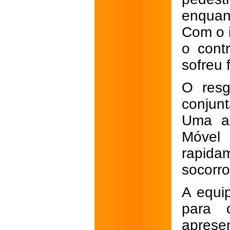
enquan
Com o i
o cont
sofreu 
O resg
conjun
Uma am
Móvel
rapidam
socorr
A equi
para 
aprese