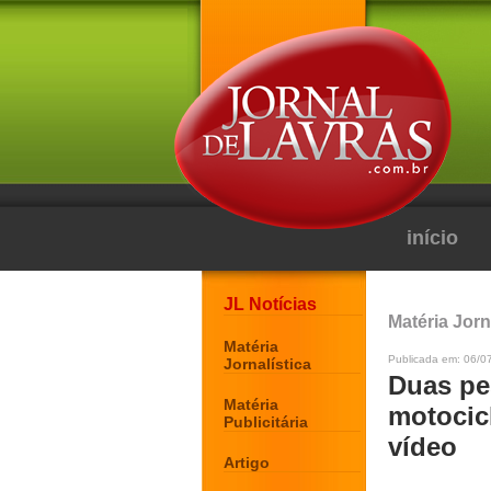
início
JL Notícias
Matéria Jorn
Matéria
Publicada em: 06/07
Jornalística
Duas pe
Matéria
motocicl
Publicitária
vídeo
Artigo