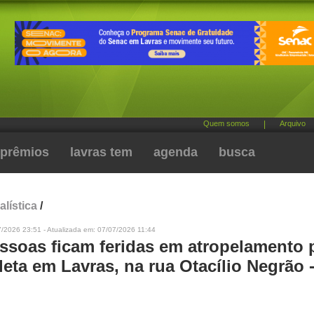
Quem somos
|
Arquivo
prêmios
lavras tem
agenda
busca
alística
/
/2026 23:51 - Atualizada em: 07/07/2026 11:44
ssoas ficam feridas em atropelamento 
eta em Lavras, na rua Otacílio Negrão -