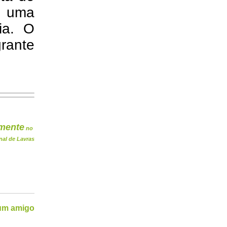
a uma
ia. O
rante
mente
no
nal de Lavras
 um amigo