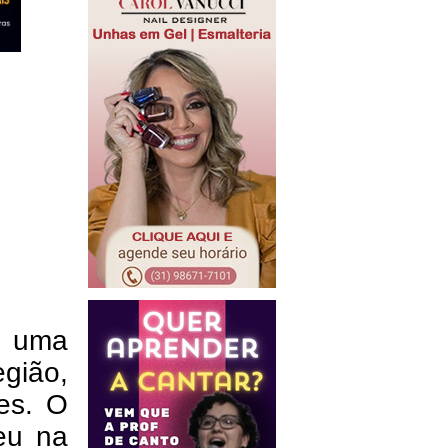
r uma
gião,
es. O
eu na