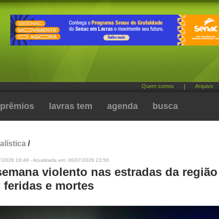
Quem somos
|
Arquivo
prêmios
lavras tem
agenda
busca
alística
/
7/2026 19:48 - Atualizada em: 06/07/2026 23:56
semana violento nas estradas da região
 feridas e mortes