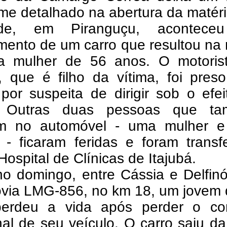
me detalhado na abertura da matéri
de, em Piranguçu, acontece
mento de um carro que resultou na
 mulher de 56 anos. O motoris
, que é filho da vítima, foi pres
 por suspeita de dirigir sob o efe
l. Outras duas pessoas que t
m no automóvel - uma mulher 
 - ficaram feridas e foram transf
Hospital de Clínicas de Itajubá.
o domingo, entre Cássia e Delfinó
ovia LMG-856, no km 18, um jovem 
erdeu a vida após perder o con
nal de seu veículo. O carro saiu da