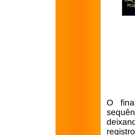
O fin
sequên
deixan
regist