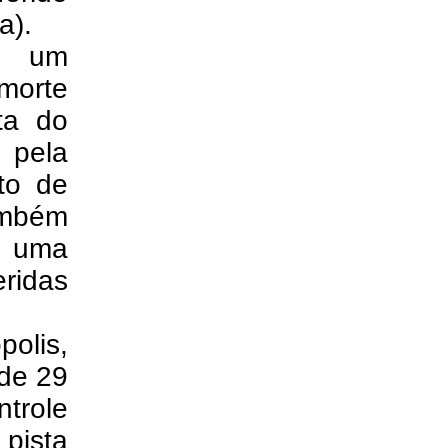
a).
u um
 morte
ta do
o pela
ito de
ambém
e uma
eridas
polis,
de 29
trole
 pista