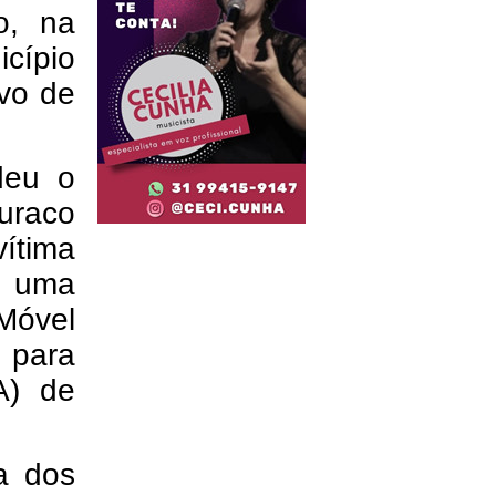
o, na
icípio
evo de
deu o
buraco
ítima
or uma
Móvel
 para
A) de
a dos