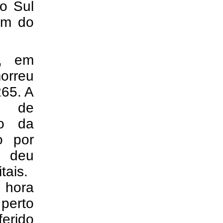
o Sul
im do
o, em
morreu
265. A
o de
ão da
o por
, deu
tais.
 hora
 perto
erido