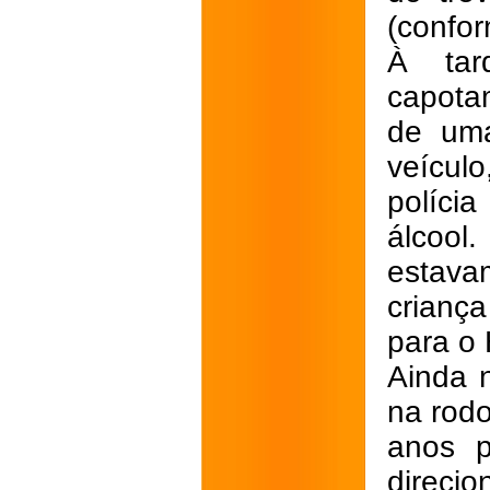
(confor
À tar
capota
de uma
veículo
polícia
álcoo
estava
criança
para o 
Ainda n
na rod
anos p
direcio