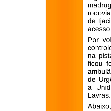
madrug
rodovia
de Ijac
acesso
Por vo
contro
na pis
ficou 
ambulâ
de Urg
a Unid
Lavras.
Abaixo