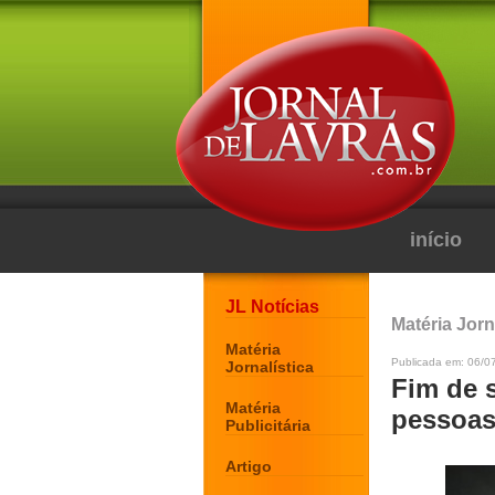
início
JL Notícias
Matéria Jorn
Matéria
Publicada em: 06/0
Jornalística
Fim de 
Matéria
pessoas
Publicitária
Artigo