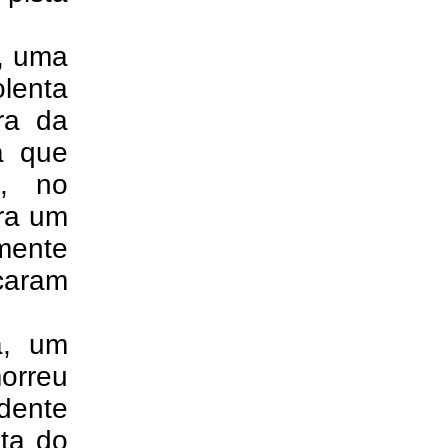
, uma
olenta
ra da
ta que
o, no
ra um
amente
icaram
a, um
orreu
dente
ta do