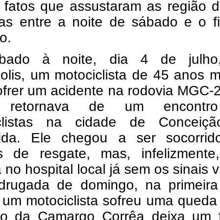
 fatos que assustaram as região d
as entre a noite de sábado e o f
o.
bado à noite, dia 4 de julh
olis, um motociclista de 45 anos 
ofrer um acidente na rodovia MGC-
a retornava de um encontr
clistas na cidade de Conceiç
ida. Ele chegou a ser socorrid
s de resgate, mas, infelizmente
 no hospital local já sem os sinais vi
rugada de domingo, na primeira
 um motociclista sofreu uma queda
vo da Camargo Corrêa deixa um f