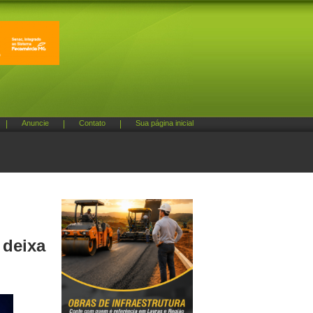
|
Anuncie
|
Contato
|
Sua página inicial
 deixa