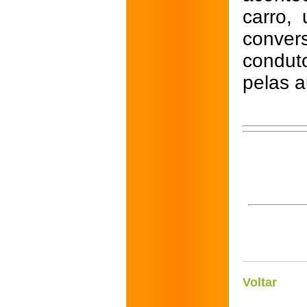
carro,
conver
condut
pelas a
Voltar