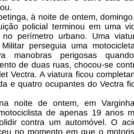
ou.
etinga, à noite de ontem, domingo
uição policial terminou em uma vi
o no perímetro urbano. Uma viatu
a Militar perseguia uma motocicle
ava manobras perigosas quand
ento de duas ruas, chocou-se cont
et Vectra. A viatura ficou complet
da e quatro ocupantes do Vectra f
na noite de ontem, em Varginh
motociclista de apenas 19 anos m
olidir contra um automóvel. O aci
ceu no momento em que o motoris