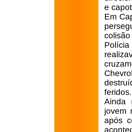
e capot
Em Cap
perseg
colisã
Políci
realiz
cruzam
Chevrol
destruí
feridos.
Ainda 
jovem 
após c
aconte