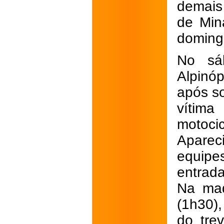
demais
de Min
doming
No sá
Alpinóp
após s
vítim
motoci
Aparec
equipe
entrada
Na mad
(1h30),
do tre