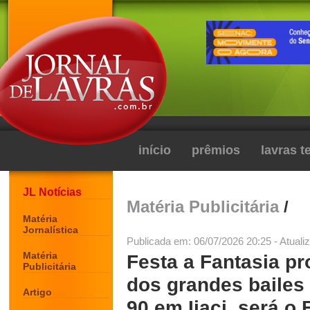
início
prêmios
lavras 
JL Notícias
Matéria Publicitária
/
Matéria
Jornalística
Publicada em: 06/07/2026 20:25 - Atuali
Matéria
Festa a Fantasia pr
Publicitária
dos grandes bailes
Artigo
90 em Ijaci, será o 