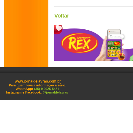
Voltar
www.jornaldelavras.com.br
Para quem leva a informação a sério.
WhatsApp:
(35) 9 9925-5481
Instagram e Facebook:
@jornaldelavras