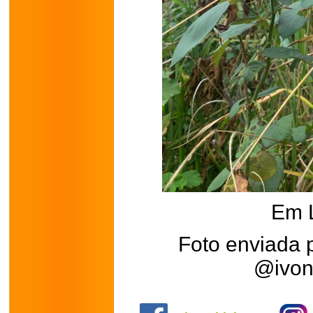
Em 
Foto enviada 
@ivon
.