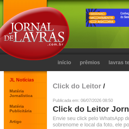
início
prêmios
lavras 
JL Notícias
Click do Leitor
/
Matéria
Jornalística
Publicada em: 06/07/2026 08:50
Matéria
Click do Leitor Jorn
Publicitária
Envie seu click pelo WhatsApp d
Artigo
sobrenome e local da foto, ele po