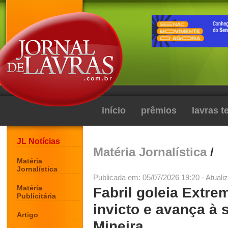
início
prêmios
lavras 
JL Notícias
Matéria Jornalística
/
Matéria
Jornalística
Publicada em: 05/07/2026 19:20 - Atuali
Matéria
Fabril goleia Extre
Publicitária
invicto e avança à 
Artigo
Mineira