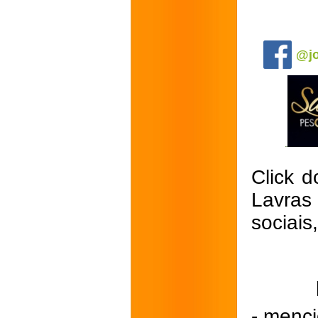
.
@jo
Click d
Lavras
sociais
- menci