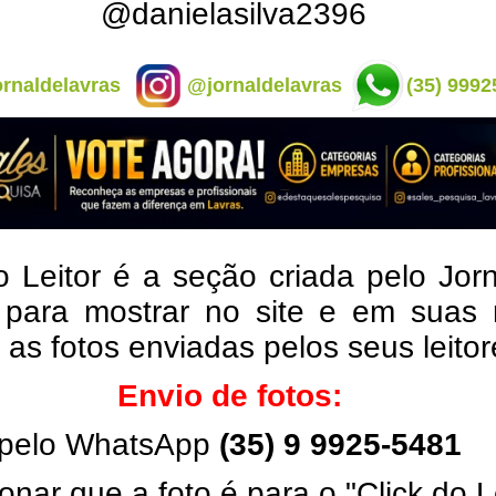
@danielasilva2396
rnaldelavras
@jornaldelavras
(35) 9992
o Leitor é a seção criada pelo Jor
 para mostrar no site e em suas 
, as fotos enviadas pelos seus leito
Envio de fotos:
pelo WhatsApp
(35) 9 9925-5481
onar que a foto é para o "Click do L