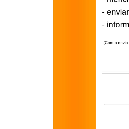
- envi
- inform
(Com o envio 