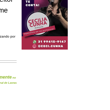
ome
izando por
mente
no
nal de Lavras