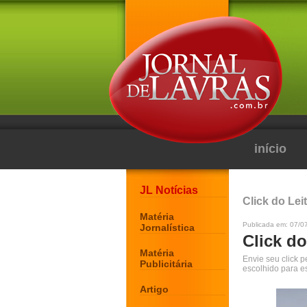
início
JL Notícias
Click do Lei
Matéria
Publicada em: 07/0
Jornalística
Click do
Matéria
Envie seu click 
Publicitária
escolhido para e
Artigo