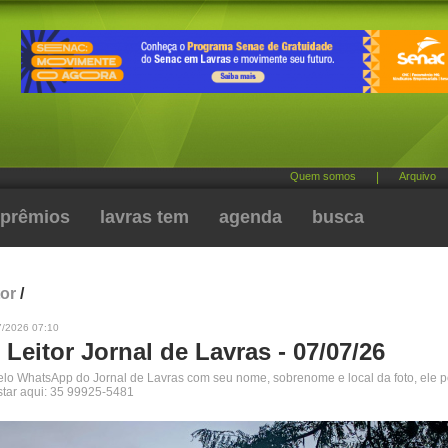
Quem somos
|
Arquivo
prêmios
lavras tem
agenda
busca
tor
/
7/2026 07:10
 Leitor Jornal de Lavras - 07/07/26
pelo WhatsApp do Jornal de Lavras com seu nome, sobrenome e local da foto, ele 
star aqui: 35 99925-5481