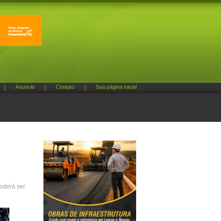
|
Anuncie
|
Contato
|
Sua página inicial
poderá ser