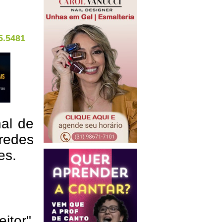
5.5481
nal de
redes
res.
eitor"