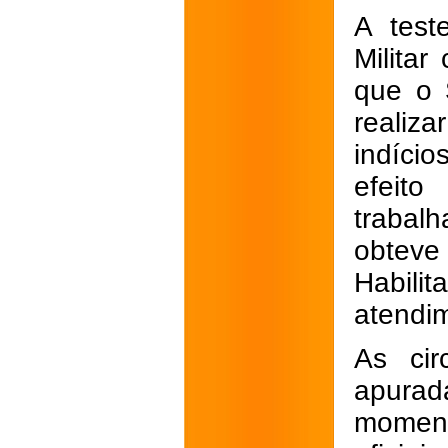
A test
Milita
que o 
realiza
indíci
efeito
trabal
obteve
Habili
atendi
As cir
apurad
moment