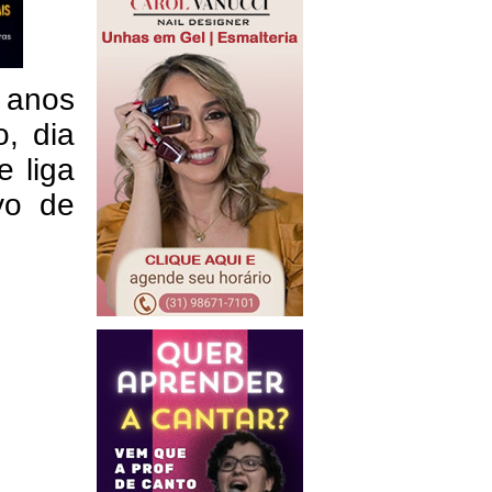
 anos
, dia
e liga
vo de