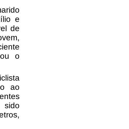
arido
lio e
el de
ovem,
iente
dou o
clista
to ao
tentes
 sido
tros,