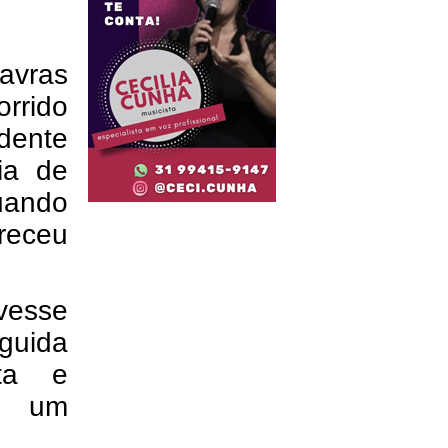
avras
rrido
dente
ia de
uando
eceu
vesse
guida
ta e
o um