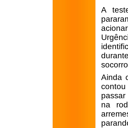
A test
parara
aciona
Urgên
identi
duran
socorro
Ainda c
contou
passar
na rod
arreme
parando