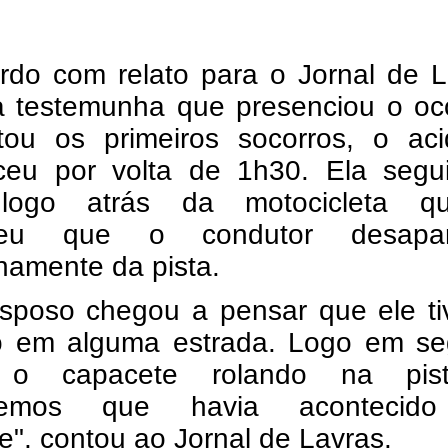
rdo com relato para o Jornal de L
 testemunha que presenciou o oco
tou os primeiros socorros, o aci
ceu por volta de 1h30. Ela segu
 logo atrás da motocicleta q
beu que o condutor desapar
namente da pista.
sposo chegou a pensar que ele ti
o em alguma estrada. Logo em se
 o capacete rolando na pis
bemos que havia acontecid
e", contou ao Jornal de Lavras.