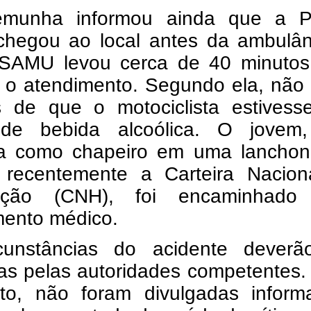
emunha informou ainda que a Po
r chegou ao local antes da ambulâ
SAMU levou cerca de 40 minutos
r o atendimento. Segundo ela, não
os de que o motociclista estivess
 de bebida alcoólica. O jovem
ha como chapeiro em uma lanchon
 recentemente a Carteira Nacion
tação (CNH), foi encaminhado
mento médico.
cunstâncias do acidente deverã
as pelas autoridades competentes.
o, não foram divulgadas inform