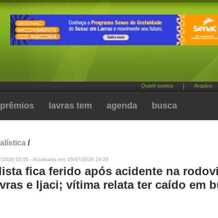
Quem somos
|
Arquivo
prêmios
lavras tem
agenda
busca
alística
/
7/2026 02:55 - Atualizada em: 05/07/2026 19:20
ista fica ferido após acidente na rodov
vras e Ijaci; vítima relata ter caído em 