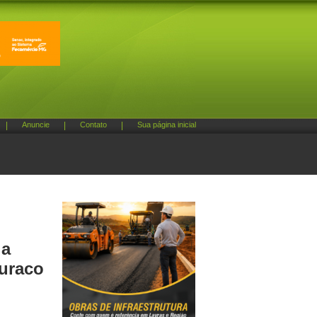
|
Anuncie
|
Contato
|
Sua página inicial
ia
buraco