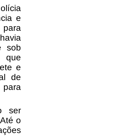
lícia
ncia e
 para
 havia
e sob
, que
ete e
al de
 para
o ser
 Até o
ações