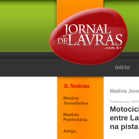
início
JL Notícias
Matéria Jorn
Matéria
Publicada em: 05/0
Jornalística
Motocicl
Matéria
entre La
Publicitária
na pista
Artigo