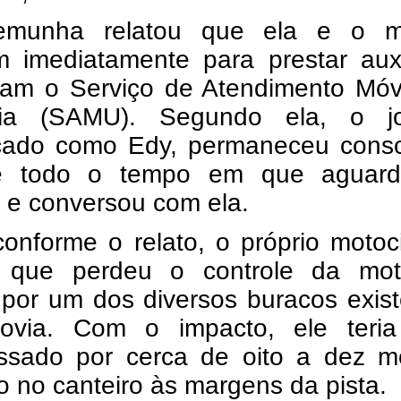
emunha relatou que ela e o m
m imediatamente para prestar auxí
ram o Serviço de Atendimento Móv
cia (SAMU). Segundo ela, o j
ficado como Edy, permaneceu consc
te todo o tempo em que aguar
 e conversou com ela.
onforme o relato, o próprio motoci
 que perdeu o controle da mo
 por um dos diversos buracos exis
ovia. Com o impacto, ele teria
ssado por cerca de oito a dez me
 no canteiro às margens da pista.