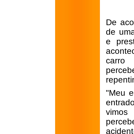
De aco
de uma
e pres
aconte
carro
perce
repenti
"Meu e
entrad
vimos
perce
acident