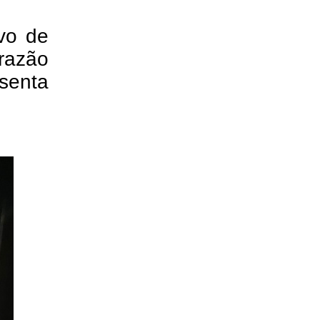
lvo de
 razão
senta