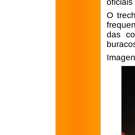
oficiai
O trech
freque
das co
buracos
Imagens