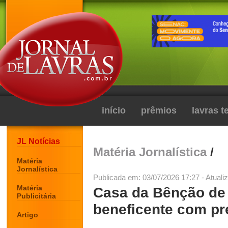
início
prêmios
lavras 
JL Notícias
Matéria Jornalística
/
Matéria
Jornalística
Publicada em: 03/07/2026 17:27 - Atuali
Matéria
Casa da Bênção de I
Publicitária
beneficente com pr
Artigo