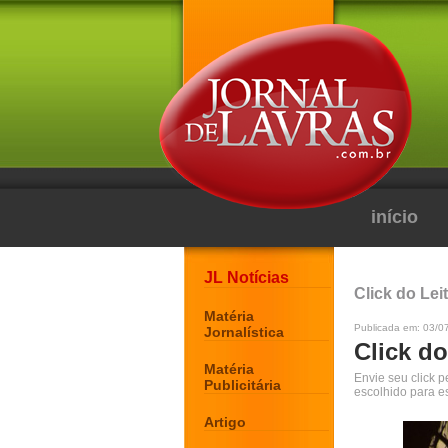
início
JL Notícias
Click do Lei
Matéria
Publicada em: 03/0
Jornalística
Click do
Matéria
Envie seu click 
Publicitária
escolhido para e
Artigo