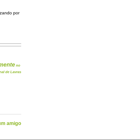
izando por
mente
no
nal de Lavras
 um amigo