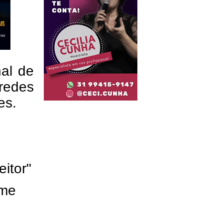
nal de
redes
res.
eitor"
ome