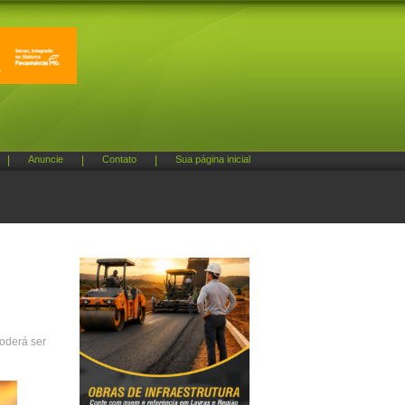
|
Anuncie
|
Contato
|
Sua página inicial
poderá ser