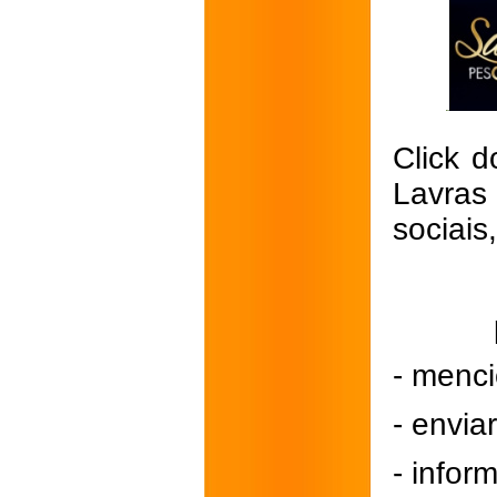
Click d
Lavras
sociais
- menci
- envi
- inform