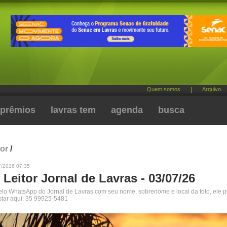
Quem somos
|
Arquivo
prêmios
lavras tem
agenda
busca
tor
/
7/2026 07:35
 Leitor Jornal de Lavras - 03/07/26
pelo WhatsApp do Jornal de Lavras com seu nome, sobrenome e local da foto, ele 
star aqui: 35 99925-5481