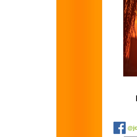
.
@jo