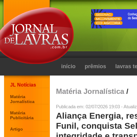
início
prêmios
lavras 
JL Notícias
Matéria Jornalística
/
Matéria
Jornalística
Publicada em: 02/07/2026 19:03 - Atuali
Matéria
Aliança Energia, r
Publicitária
Funil, conquista Se
Artigo
integridade e trans