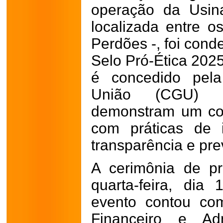
operação da Usina
localizada entre o
Perdões -, foi cond
Selo Pró-Ética 202
é concedido pela
União (CGU) a
demonstram um com
com práticas de i
transparência e pr
A cerimônia de p
quarta-feira, dia
evento contou co
Financeiro e Adm