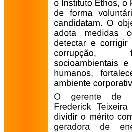
o Instituto Ethos, 
de forma voluntá
candidatam. O obj
adota medidas co
detectar e corrigi
corrupção, f
socioambientais e 
humanos, fortale
ambiente corporativ
O gerente de R
Frederick Teixeir
dividir o mérito co
geradora de ene