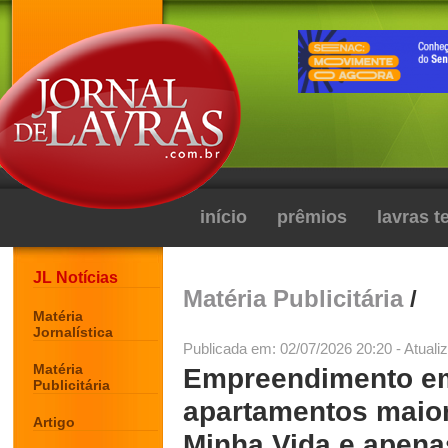
início
prêmios
lavras 
JL Notícias
Matéria Publicitária
/
Matéria
Jornalística
Publicada em: 02/07/2026 20:20 - Atuali
Matéria
Empreendimento em
Publicitária
apartamentos maio
Artigo
Minha Vida e apena