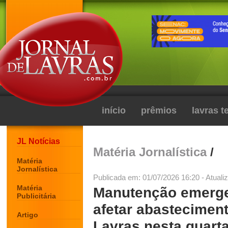
início
prêmios
lavras 
JL Notícias
Matéria Jornalística
/
Matéria
Jornalística
Publicada em: 01/07/2026 16:20 - Atuali
Matéria
Manutenção emerge
Publicitária
afetar abastecimen
Artigo
Lavras nesta quarta