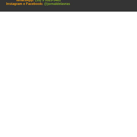
WhatsApp:
(35) 9 9925-5481
Instagram e Facebook:
@jornaldelavras