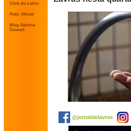
Click do Leitor
Publ. Oficial
Blog Sabrina
Cicareli
.
@jornaldelavras