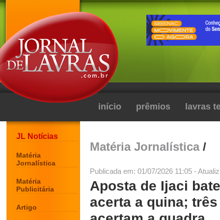
início
prêmios
lavras 
JL Notícias
Matéria Jornalística
/
Matéria
Jornalística
Publicada em: 01/07/2026 11:05 - Atuali
Matéria
Aposta de Ijaci bat
Publicitária
acerta a quina; trê
Artigo
acertam a quadra