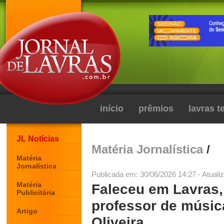
início
prêmios
lavras 
JL Notícias
Matéria Jornalística
/
Matéria
Jornalística
Publicada em: 30/06/2026 14:27 - Atuali
Matéria
Faleceu em Lavras,
Publicitária
professor de músic
Artigo
Oliveira