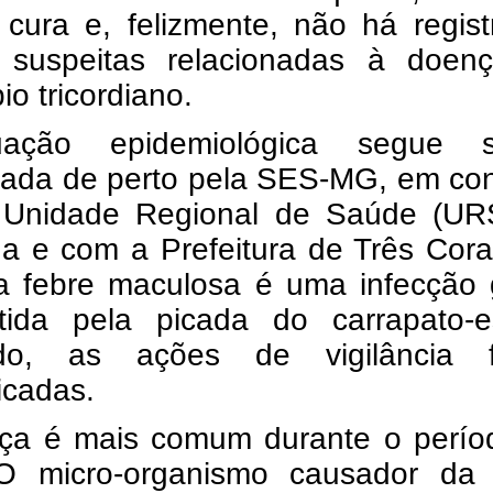
 cura e, felizmente, não há regis
 suspeitas relacionadas à doen
io tricordiano.
uação epidemiológica segue 
rada de perto pela SES-MG, em con
Unidade Regional de Saúde (UR
ha e com a Prefeitura de Três Cor
 febre maculosa é uma infecção 
itida pela picada do carrapato-es
ado, as ações de vigilância 
ficadas.
ça é mais comum durante o perío
O micro-organismo causador da 