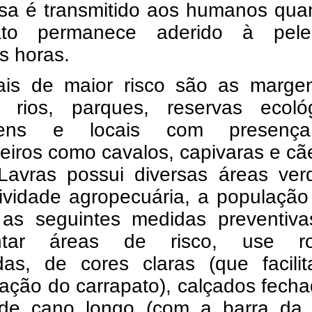
sa é transmitido aos humanos qua
pato permanece aderido à pel
s horas.
ais de maior risco são as marge
, rios, parques, reservas ecológ
gens e locais com presenç
iros como cavalos, capivaras e cã
avras possui diversas áreas ver
tividade agropecuária, a populaçã
 as seguintes medidas preventiva
entar áreas de risco, use r
das, de cores claras (que facili
zação do carrapato), calçados fech
de cano longo (com a barra da 