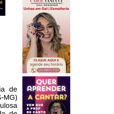
ia de
S-MG)
ulosa
la de