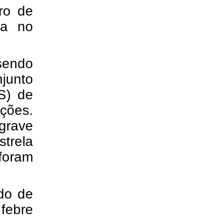
tro de
ça no
sendo
junto
S) de
ações.
grave
trela
foram
do de
febre