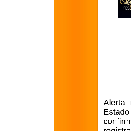
Alerta
Estado
confi
regist