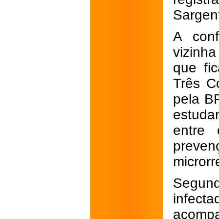
Sargen
A con
vizinha
que fi
Três C
pela BR
estudan
entre 
preven
microrr
Segun
infe
acompa