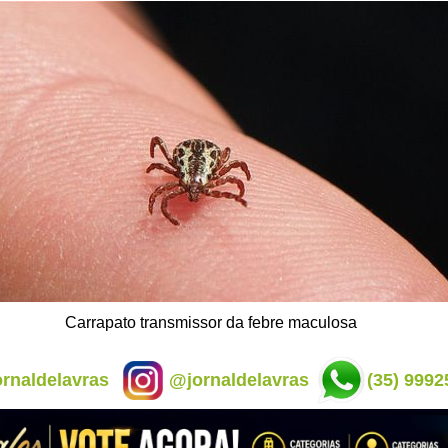
Carrapato transmissor da febre maculosa
rnaldelavras
@jornaldelavras
(35) 9992