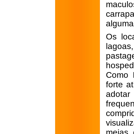
maculo
carra
alguma
Os loc
lagoas
pasta
hospede
Como L
forte a
adotar
frequ
compri
visuali
meias 