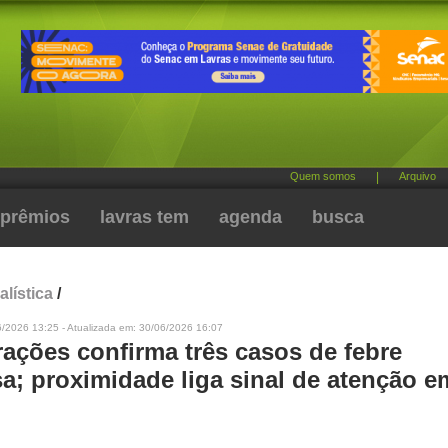
Quem somos
|
Arquivo
prêmios
lavras tem
agenda
busca
alística
/
6/2026 13:25 - Atualizada em: 30/06/2026 16:07
rações confirma três casos de febre
a; proximidade liga sinal de atenção e