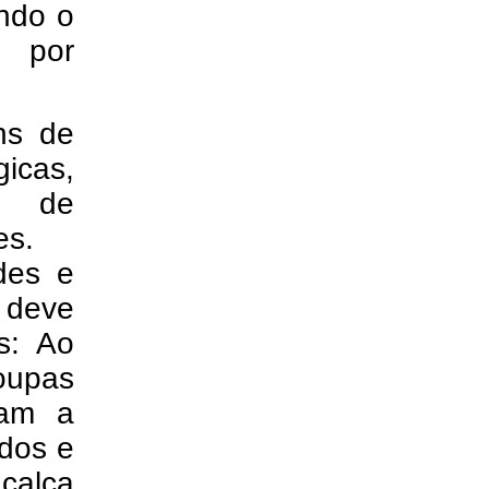
ndo o
e por
ns de
icas,
a de
es.
des e
o deve
s: Ao
oupas
tam a
ados e
calça