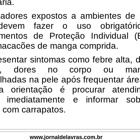
ria.
hadores expostos a ambientes de 
 devem fazer o uso obrigatór
mentos de Proteção Individual (E
acacões de manga comprida.
sentar sintomas como febre alta, 
a, dores no corpo ou man
lhadas na pele após frequentar ár
 a orientação é procurar atendi
 imediatamente e informar so
 com carrapatos.
www.jornaldelavras.com.br