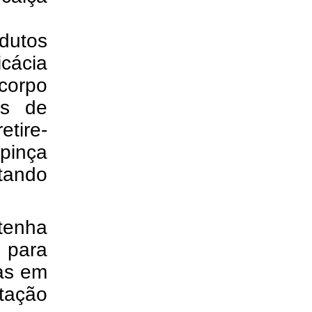
odutos
cácia
corpo
as de
etire-
 pinça
tando
tenha
 para
das em
ntação