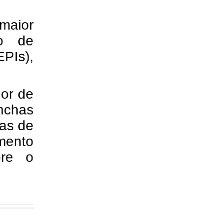
maior
io de
PIs),
dor de
chas
eas de
mento
bre o