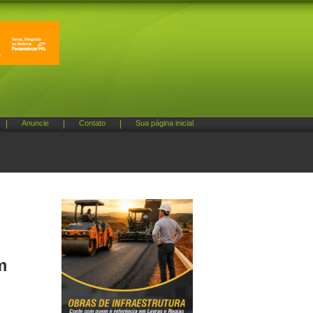
|
Anuncie
|
Contato
|
Sua página inicial
m