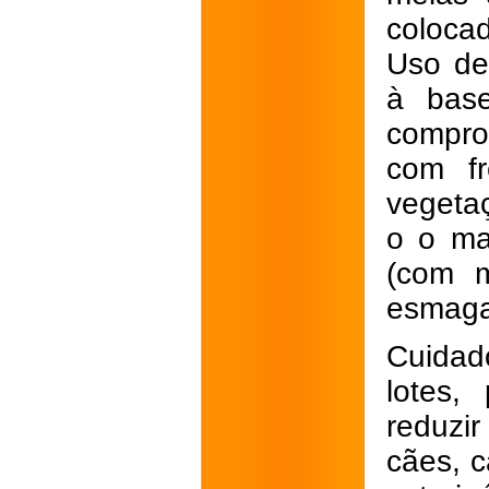
colocad
Uso de
à base
compro
com fr
vegetaç
o o ma
(com m
esmaga
Cuidad
lotes,
reduzir
cães, c