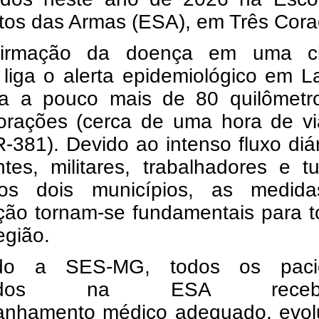
tos das Armas (ESA), em Três Cora
firmação da doença em uma c
 liga o alerta epidemiológico em L
ca a pouco mais de 80 quilômetr
orações (cerca de uma hora de v
-381). Devido ao intenso fluxo diá
tes, militares, trabalhadores e tu
os dois municípios, as medid
ção tornam-se fundamentais para t
egião.
do a SES-MG, todos os paci
ctados na ESA receb
nhamento médico adequado, evol