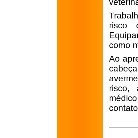
veteriná
Trabal
risco
Equipa
como m
Ao apre
cabeç
averme
risco,
médico
contato