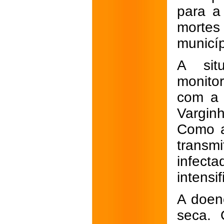
para a
mortes
municíp
A sit
monito
com a 
Vargin
Como a
transm
infect
intensi
A doen
seca. 