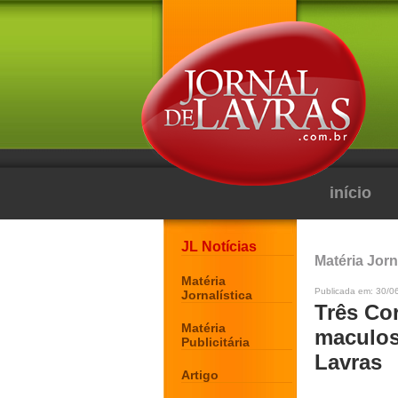
início
JL Notícias
Matéria Jorn
Matéria
Publicada em: 30/0
Jornalística
Três Co
Matéria
maculos
Publicitária
Lavras
Artigo