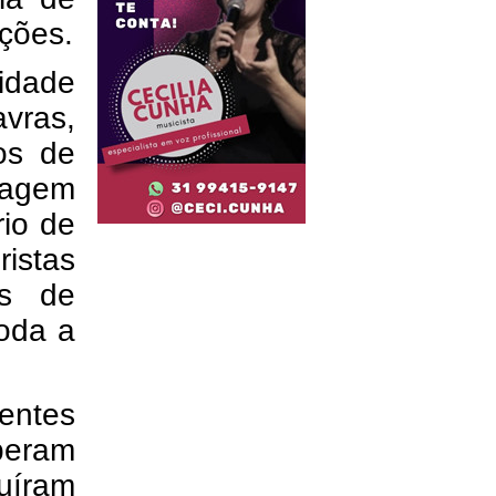
ções.
idade
avras,
os de
iagem
rio de
ristas
as de
oda a
entes
eram
uíram