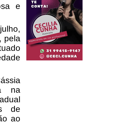
iosa e
julho,
 pela
atuado
edade
ássia
da na
adual
es de
ão ao