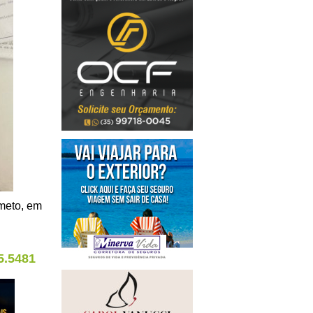
rmeto, em
5.5481