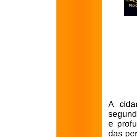
A cida
segunda
e prof
das pe