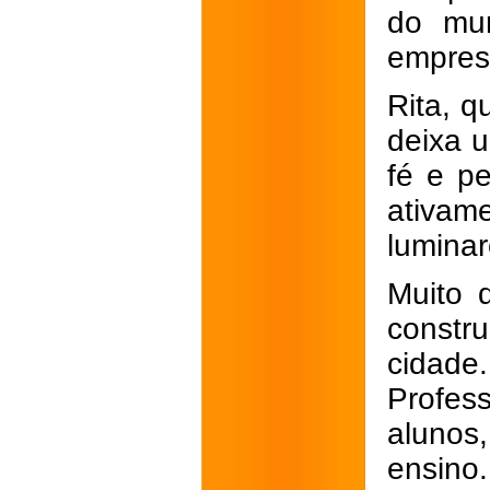
do mun
empresá
Rita, q
deixa 
fé e p
ativam
lumina
Muito 
constr
cidade
Profe
alunos
ensino.