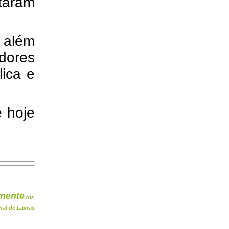
ntaram
, além
dores
lica e
 hoje
mente
no
nal de Lavras