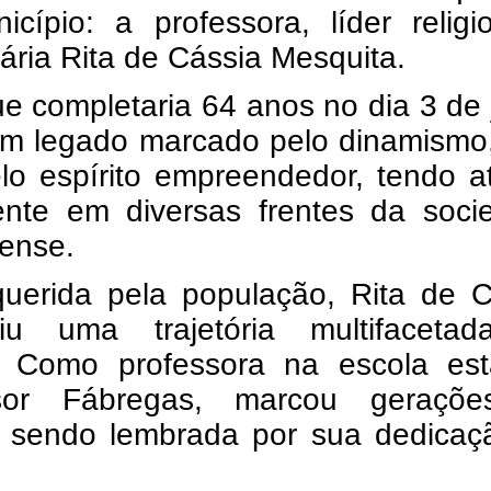
icípio: a professora, líder relig
ria Rita de Cássia Mesquita.
ue completaria 64 anos no dia 3 de 
um legado marcado pelo dinamismo,
elo espírito empreendedor, tendo 
ente em diversas frentes da soci
rense.
querida pela população, Rita de C
uiu uma trajetória multifaceta
. Como professora na escola est
ssor Fábregas, marcou geraçõ
, sendo lembrada por sua dedicaç