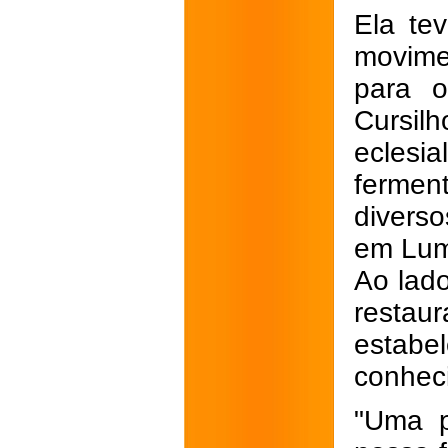
Ela te
movime
para 
Cursi
eclesia
ferment
divers
em Lumi
Ao lado
restau
estab
conheci
"Uma p