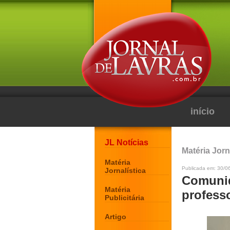
início
JL Notícias
Matéria Jorn
Matéria
Publicada em: 30/0
Jornalística
Comunid
Matéria
profess
Publicitária
Artigo