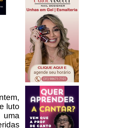
ntem,
e luto
m uma
eridas