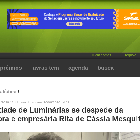
Quem somos
|
Arquivo
prêmios
lavras tem
agenda
busca
alística
/
6/2026 12:41 - Atualizada em: 30/06/2026 14:33
ade de Luminárias se despede da
ora e empresária Rita de Cássia Mesqui