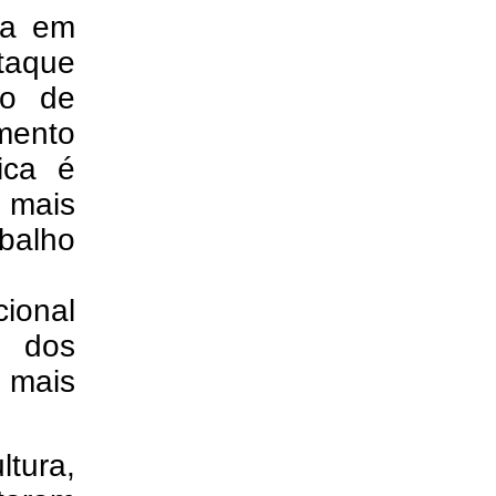
va em
taque
to de
mento
fica é
s mais
abalho
cional
m dos
mais
tura,