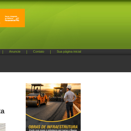
|
Anuncie
|
Contato
|
Sua página inicial
ta