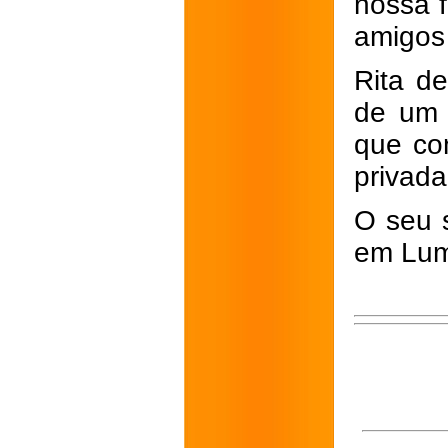
nossa f
amigos 
Rita de
de um 
que co
privada
O seu 
em Lum