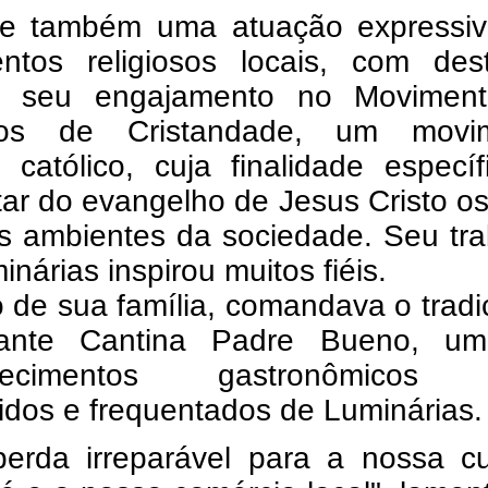
ve também uma atuação expressi
ntos religiosos locais, com des
o seu engajamento no Movimen
lhos de Cristandade, um movi
l católico, cuja finalidade especí
ar do evangelho de Jesus Cristo o
os ambientes da sociedade. Seu tr
nárias inspirou muitos fiéis.
 de sua família, comandava o tradi
rante Cantina Padre Bueno, u
elecimentos gastronômicos 
dos e frequentados de Luminárias.
erda irreparável para a nossa cul