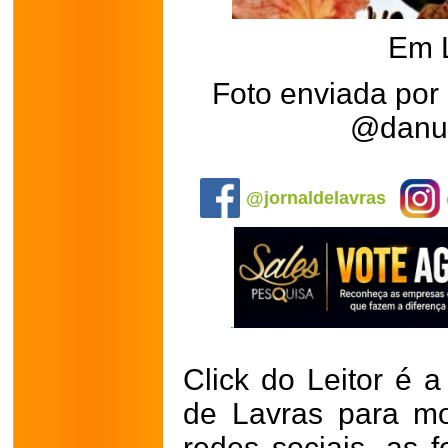
Em 
Foto enviada por
@danuz
.
@jornaldelavras
Click do Leitor é a
de Lavras para mo
redes sociais, as 