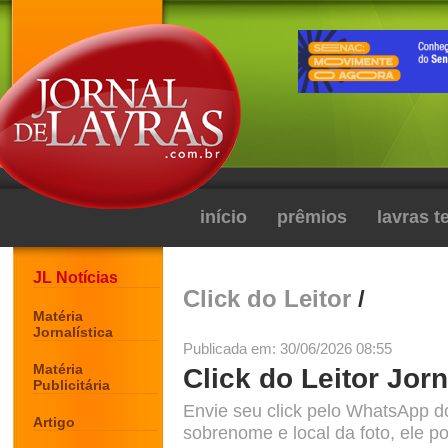
início
prêmios
lavras 
JL Notícias
Click do Leitor
/
Matéria
Jornalística
Publicada em: 30/06/2026 08:55
Matéria
Click do Leitor Jorn
Publicitária
Envie seu click pelo WhatsApp d
Artigo
sobrenome e local da foto, ele po