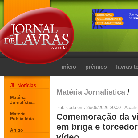
início
prêmios
lavras 
JL Notícias
Matéria Jornalística
/
Matéria
Jornalística
Publicada em: 29/06/2026 20:00 - Atuali
Matéria
Comemoração da vit
Publicitária
em briga e torcedor
Artigo
vídeo