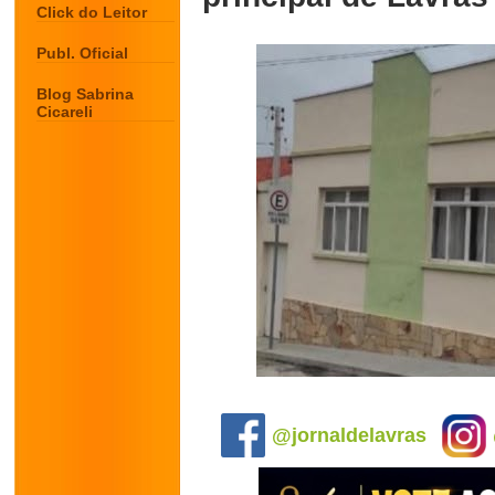
Click do Leitor
Publ. Oficial
Blog Sabrina
Cicareli
.
@jornaldelavras