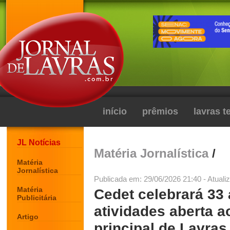
início
prêmios
lavras 
JL Notícias
Matéria Jornalística
/
Matéria
Jornalística
Publicada em: 29/06/2026 21:40 - Atuali
Matéria
Cedet celebrará 33
Publicitária
atividades aberta a
Artigo
principal de Lavras