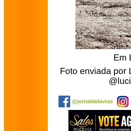
Em 
Foto enviada por
@luc
.
@jornaldelavras