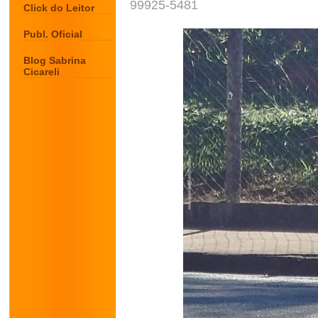
99925-5481
Click do Leitor
Publ. Oficial
Blog Sabrina
Cicareli