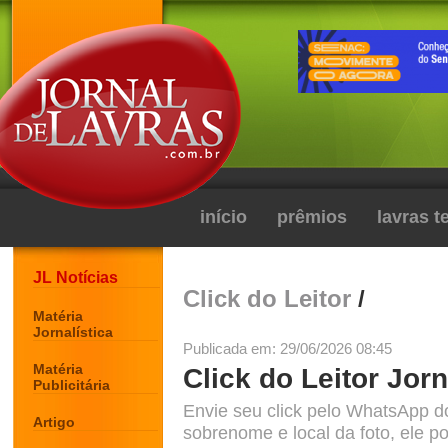
início
prêmios
lavras 
JL Notícias
Click do Leitor
/
Matéria
Jornalística
Publicada em: 29/06/2026 08:45
Matéria
Click do Leitor Jorn
Publicitária
Envie seu click pelo WhatsApp d
Artigo
sobrenome e local da foto, ele po