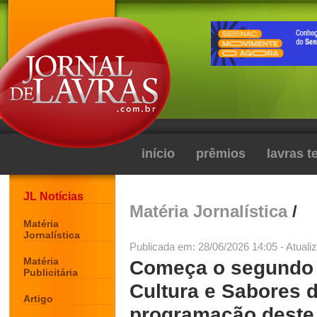
início
prêmios
lavras 
JL Notícias
Matéria Jornalística
/
Matéria
Jornalística
Publicada em: 28/06/2026 14:05 - Atuali
Matéria
Começa o segundo d
Publicitária
Cultura e Sabores d
Artigo
programação deste