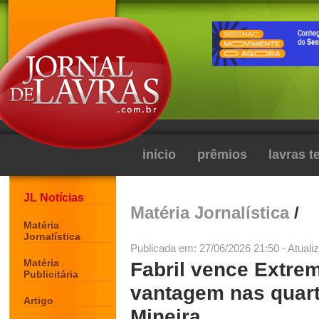
início
prêmios
lavras 
JL Notícias
Matéria Jornalística
/
Matéria
Jornalística
Publicada em: 27/06/2026 21:50 - Atuali
Matéria
Fabril vence Extrem
Publicitária
vantagem nas quart
Artigo
Mineira