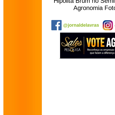
Hipolita Brum no Semi
Agronomia Fot
.
@jornaldelavras