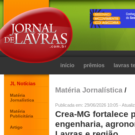
início
prêmios
lavras 
JL Notícias
Matéria Jornalística
/
Matéria
Jornalística
Publicada em: 29/06/2026 10:05 - Atuali
Matéria
Crea-MG fortalece 
Publicitária
engenharia, agrono
Artigo
Lavras e região