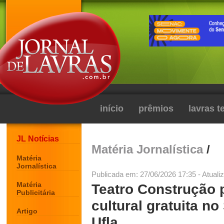
início
prêmios
lavras 
JL Notícias
Matéria Jornalística
/
Matéria
Jornalística
Publicada em: 27/06/2026 17:35 - Atuali
Matéria
Teatro Construção
Publicitária
cultural gratuita n
Artigo
Ufla