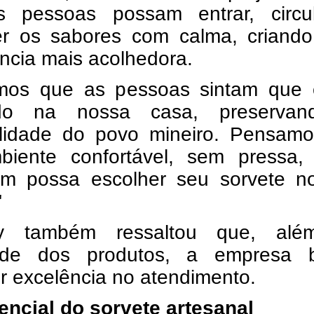
 pessoas possam entrar, circu
er os sabores com calma, criand
ncia mais acolhedora.
mos que as pessoas sintam que 
ndo na nossa casa, preserva
alidade do povo mineiro. Pensam
iente confortável, sem pressa,
m possa escolher seu sorvete n
"
lly também ressaltou que, al
ade dos produtos, a empresa 
r excelência no atendimento.
encial do sorvete artesanal