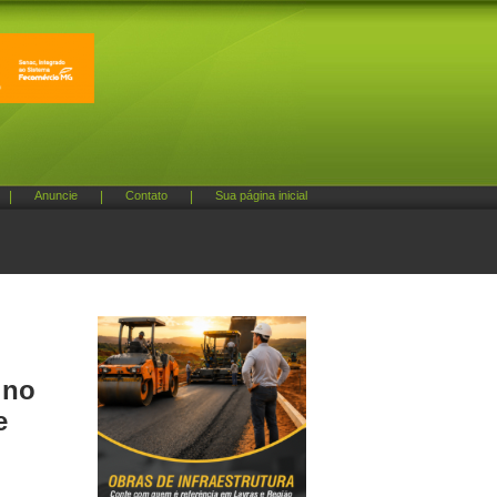
|
Anuncie
|
Contato
|
Sua página inicial
 no
e