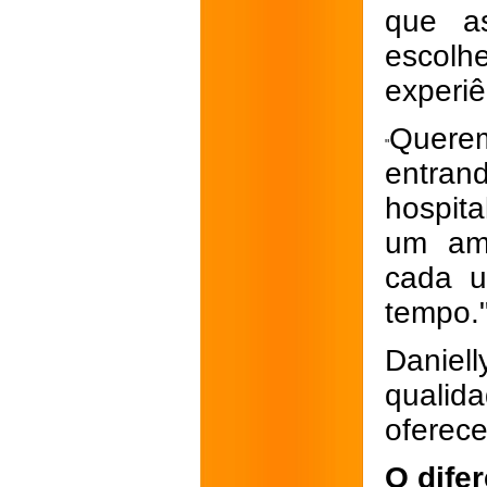
que as
escolh
experiê
Quere
"
entra
hospit
um amb
cada u
tempo.
Danie
qualid
oferece
O difer