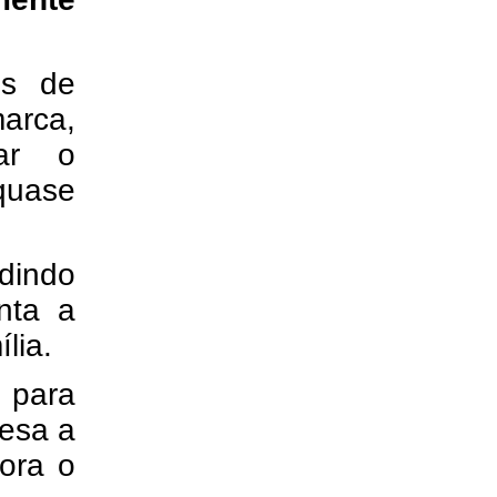
es de
arca,
ar o
quase
dindo
nta a
lia.
 para
resa a
ora o