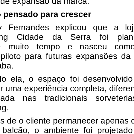
o de expansão da marca.
o pensado para crescer
ly Fernandes explicou que a lo
ing Cidade da Serra foi plan
te muito tempo e nasceu co
o-piloto para futuras expansões d
aba.
o ela, o espaço foi desenvolvido
r uma experiência completa, difere
rada nas tradicionais sorveteri
ng.
s de o cliente permanecer apenas 
balcão, o ambiente foi projetado