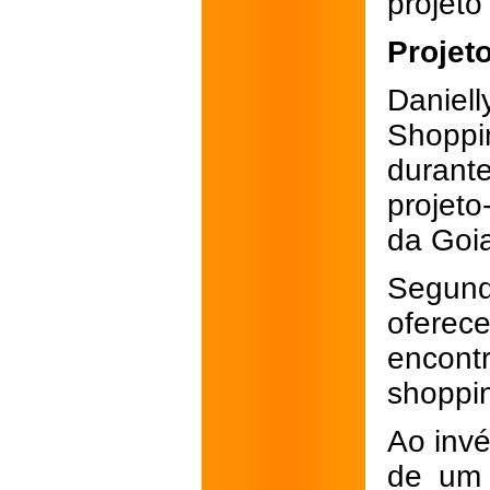
projet
Projet
Daniel
Shopp
duran
projet
da Goi
Segund
oferece
encont
shoppi
Ao invé
de um 