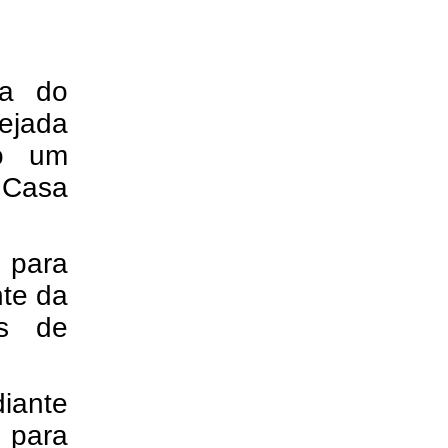
ja do
ejada
mo um
a Casa
 para
nte da
as de
diante
 para