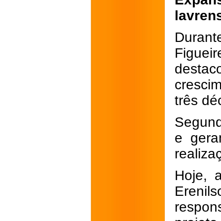
lavren
Durant
Figuei
desta
cresci
três dé
Segund
e gera
realiza
Hoje, 
Erenil
respon