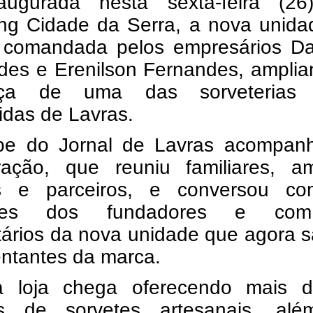
augurada nesta sexta-feira (26
ng Cidade da Serra, a nova unida
 comandada pelos empresários Dan
des e Erenilson Fernandes, amplia
nça de uma das sorveterias
idas de Lavras.
pe do Jornal de Lavras acompan
ração, que reuniu familiares, am
es e parceiros, e conversou c
iares dos fundadores e co
tários da nova unidade que agora 
entantes da marca.
 loja chega oferecendo mais 
s de sorvetes artesanais, al