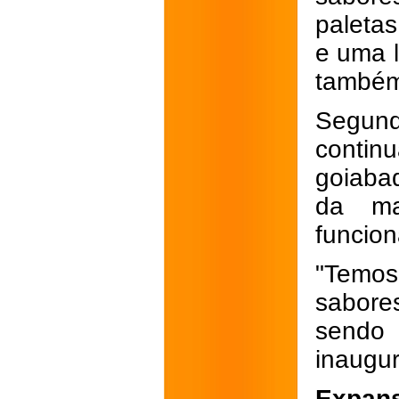
paleta
e uma l
também
Segun
contin
goiabad
da ma
funcio
"Temo
sabore
sendo
inaugur
Expan