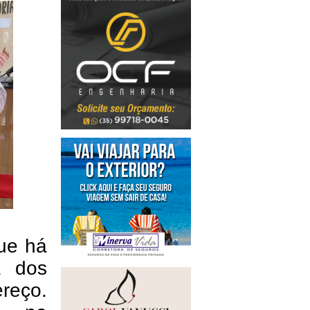
que há
a dos
reço.