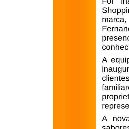
Foi in
Shoppi
marca,
Fernan
prese
conhec
A equi
inaugu
client
famil
proprie
repres
A nova
sabore