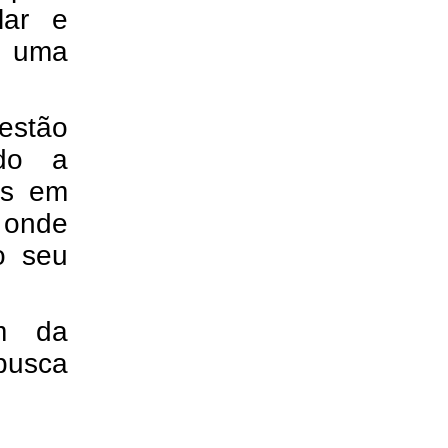
lar e
o uma
estão
ndo a
os em
 onde
o seu
ém da
busca