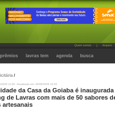
Quem somos
|
Arquivo
prêmios
lavras tem
agenda
busca
citária
/
/2026 11:00 - Atualizada em: 30/06/2026 10:33
idade da Casa da Goiaba é inaugurada
g de Lavras com mais de 50 sabores d
 artesanais