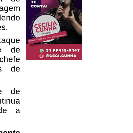
viagem
ndendo
s.
taque
te de
-chefe
s de
de de
tinua
sde a
ente