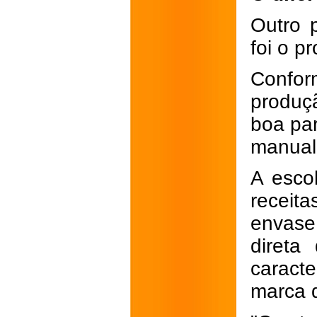
Outro 
foi o p
Confo
produç
boa par
manual
A esco
receit
envase
direta
caract
marca 