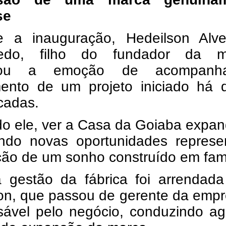
se
e a inauguração, Hedeilson Alv
redo, filho do fundador da m
cou a emoção de acompanh
mento de um projeto iniciado há 
cadas.
o ele, ver a Casa da Goiaba expan
ndo novas oportunidades represe
ção de um sonho construído em famí
a gestão da fábrica foi arrendada
son, que passou de gerente da emp
sável pelo negócio, conduzindo ag