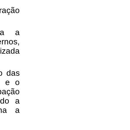
ração
ora a
rnos,
lizada
o das
s e o
pação
ndo a
nha a