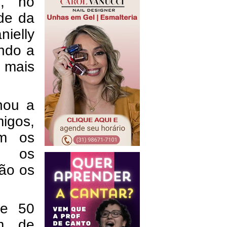
), no
de da
ielly
ndo a
 mais
hou a
igos,
om os
m os
são os
de 50
ém de