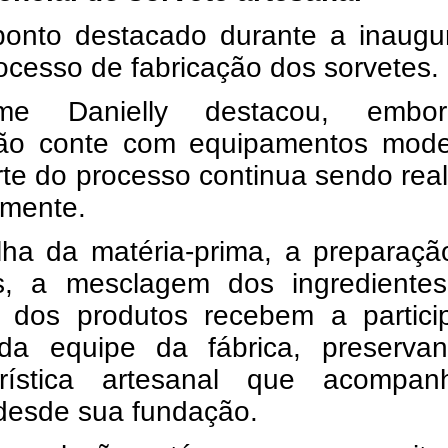
ponto destacado durante a inaugu
rocesso de fabricação dos sorvetes.
rme Danielly destacou, emb
ão conte com equipamentos mode
te do processo continua sendo rea
mente.
lha da matéria-prima, a preparaçã
as, a mesclagem dos ingrediente
 dos produtos recebem a partici
 da equipe da fábrica, preserva
erística artesanal que acompa
desde sua fundação.