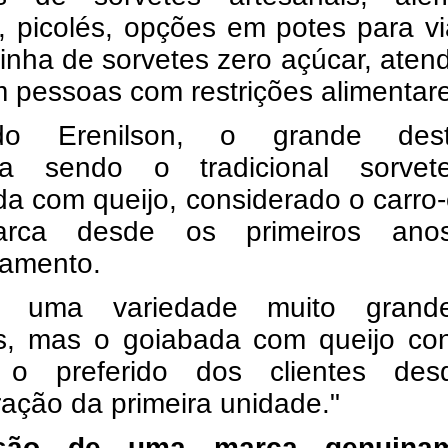
s, picolés, opções em potes para 
inha de sorvetes zero açúcar, ate
 pessoas com restrições alimentare
do Erenilson, o grande des
ua sendo o tradicional sorve
a com queijo, considerado o carro
rca desde os primeiros ano
namento.
s uma variedade muito gran
s, mas o goiabada com queijo con
 o preferido dos clientes de
ação da primeira unidade."
são de uma marca genuinam