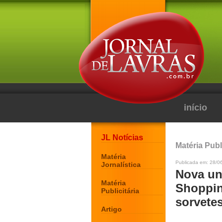
início
JL Notícias
Matéria Publi
Matéria
Publicada em: 28/06
Jornalística
Nova un
Matéria
Shoppin
Publicitária
sorvetes
Artigo