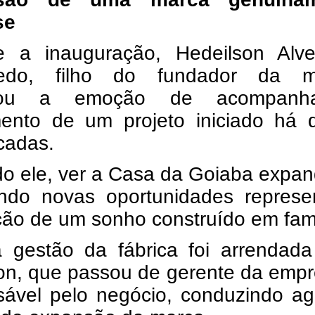
se
e a inauguração, Hedeilson Alv
redo, filho do fundador da m
cou a emoção de acompanh
mento de um projeto iniciado há 
cadas.
o ele, ver a Casa da Goiaba expan
ndo novas oportunidades represe
ção de um sonho construído em famí
a gestão da fábrica foi arrendada
son, que passou de gerente da emp
sável pelo negócio, conduzindo ag