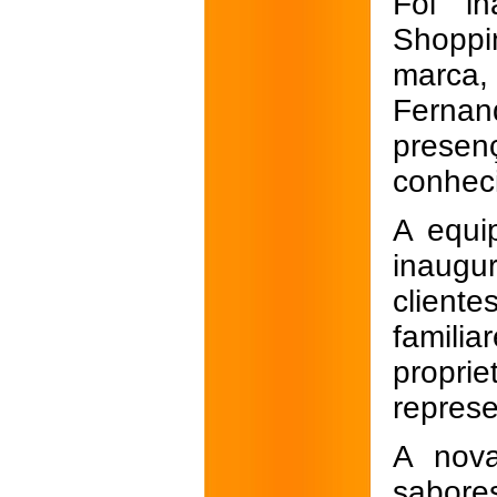
Foi in
Shoppi
marca,
Fernan
prese
conhec
A equi
inaugu
client
famil
proprie
repres
A nova
sabore