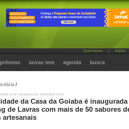
Quem somos
|
Arquivo
prêmios
lavras tem
agenda
busca
citária
/
/2026 11:00 - Atualizada em: 30/06/2026 10:33
idade da Casa da Goiaba é inaugurada
g de Lavras com mais de 50 sabores d
 artesanais