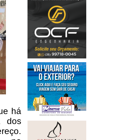
que há
a dos
reço.