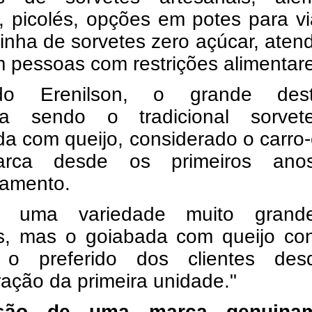
s, picolés, opções em potes para 
inha de sorvetes zero açúcar, ate
 pessoas com restrições alimentare
do Erenilson, o grande des
ua sendo o tradicional sorve
a com queijo, considerado o carro
rca desde os primeiros ano
namento.
s uma variedade muito gran
s, mas o goiabada com queijo con
 o preferido dos clientes de
ação da primeira unidade."
são de uma marca genuinam