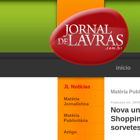
início
JL Notícias
Matéria Publi
Matéria
Publicada em: 28/06
Jornalística
Nova un
Matéria
Shoppin
Publicitária
sorvetes
Artigo