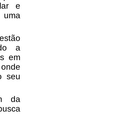
lar e
o uma
estão
ndo a
os em
 onde
o seu
ém da
busca