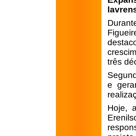
lavren
Durant
Figuei
desta
cresci
três dé
Segund
e gera
realiza
Hoje, 
Erenil
respon