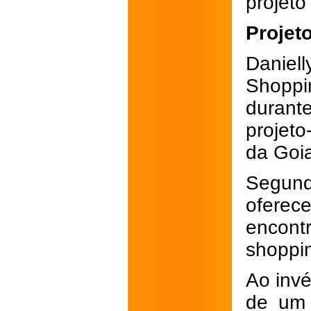
projet
Projet
Daniel
Shopp
duran
projet
da Goi
Segund
oferece
encont
shoppi
Ao invé
de um 