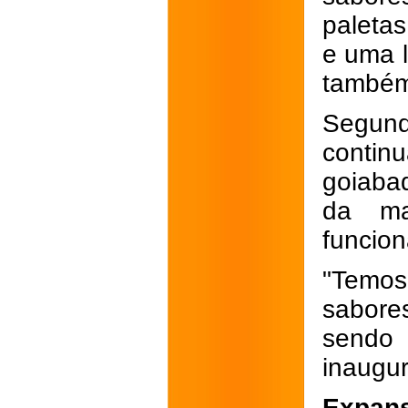
paleta
e uma l
também
Segun
contin
goiabad
da ma
funcio
"Temo
sabore
sendo
inaugur
Expan