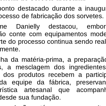
ponto destacado durante a inaugu
rocesso de fabricação dos sorvetes.
rme Danielly destacou, emb
ão conte com equipamentos mode
te do processo continua sendo rea
mente.
lha da matéria-prima, a preparaçã
as, a mesclagem dos ingrediente
 dos produtos recebem a partici
 da equipe da fábrica, preserva
erística artesanal que acompa
desde sua fundação.