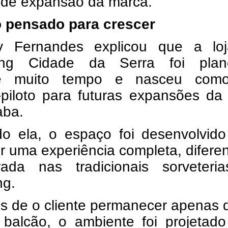
o de expansão da marca.
o pensado para crescer
ly Fernandes explicou que a lo
ing Cidade da Serra foi plan
te muito tempo e nasceu co
o-piloto para futuras expansões d
aba.
o ela, o espaço foi desenvolvido
r uma experiência completa, difere
rada nas tradicionais sorveteri
ng.
s de o cliente permanecer apenas 
balcão, o ambiente foi projetado