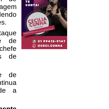
viagem
ndendo
s.
taque
te de
-chefe
s de
de de
tinua
sde a
ente