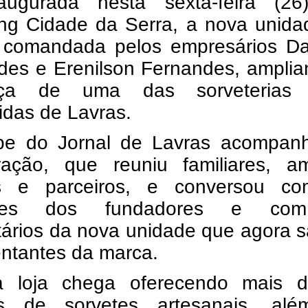
augurada nesta sexta-feira (26
ng Cidade da Serra, a nova unida
 comandada pelos empresários Dan
des e Erenilson Fernandes, amplia
nça de uma das sorveterias
idas de Lavras.
pe do Jornal de Lavras acompan
ração, que reuniu familiares, am
es e parceiros, e conversou c
iares dos fundadores e co
tários da nova unidade que agora 
entantes da marca.
 loja chega oferecendo mais 
s de sorvetes artesanais, al