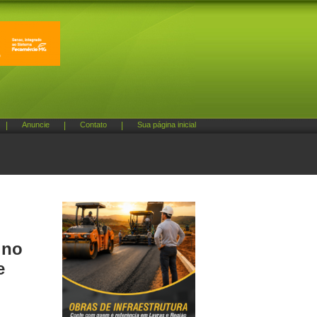
|
Anuncie
|
Contato
|
Sua página inicial
 no
e