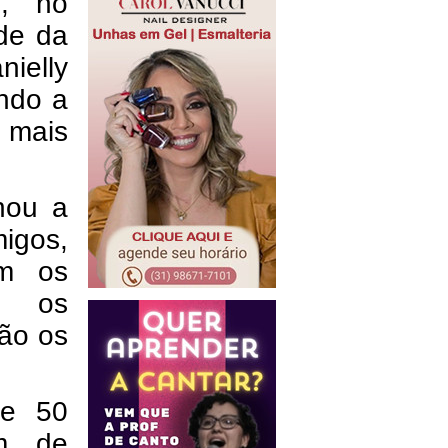
), no
de da
ielly
ndo a
 mais
hou a
igos,
om os
m os
são os
de 50
ém de