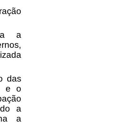
ração
ora a
rnos,
lizada
o das
s e o
pação
ndo a
nha a