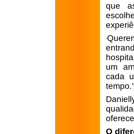
que as
escolh
experiê
Quere
"
entra
hospit
um amb
cada u
tempo.
Danie
qualid
oferece
O difer