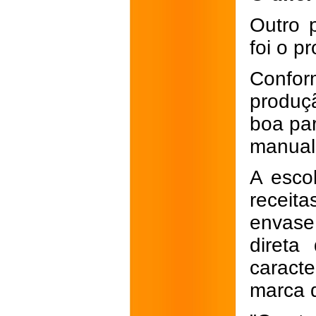
Outro 
foi o p
Confo
produç
boa par
manual
A esco
receit
envase
direta
caract
marca 