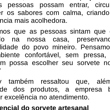
 pessoas possam entrar, circu
er os sabores com calma, criand
ncia mais acolhedora.
mos que as pessoas sintam que 
ndo na nossa casa, preserva
alidade do povo mineiro. Pensam
iente confortável, sem pressa,
m possa escolher seu sorvete n
"
lly também ressaltou que, al
ade dos produtos, a empresa 
r excelência no atendimento.
encial do sorvete artesanal