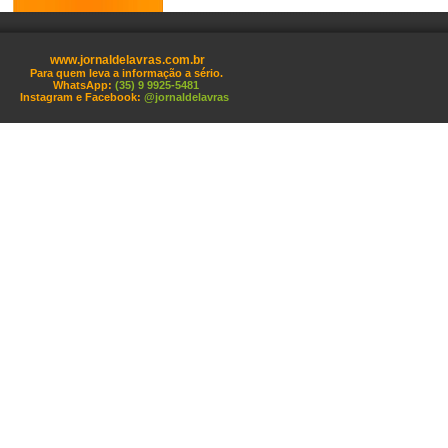
www.jornaldelavras.com.br
Para quem leva a informação a sério.
WhatsApp:
(35) 9 9925-5481
Instagram e Facebook:
@jornaldelavras