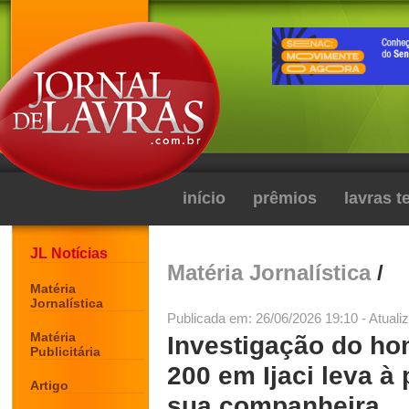
início
prêmios
lavras 
JL Notícias
Matéria Jornalística
/
Matéria
Jornalística
Publicada em: 26/06/2026 19:10 - Atuali
Matéria
Investigação do hom
Publicitária
200 em Ijaci leva à
Artigo
sua companheira