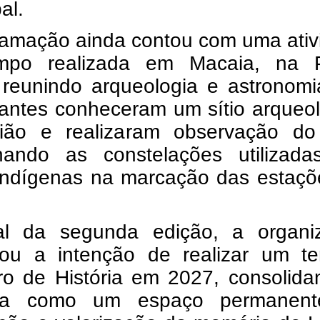
al.
ramação ainda contou com uma ativ
mpo realizada em Macaia, na 
 reunindo arqueologia e astronomi
pantes conheceram um sítio arqueo
ião e realizaram observação do
onando as constelações utilizada
indígenas na marcação das estaçõ
al da segunda edição, a organi
mou a intenção de realizar um ter
ro de História em 2027, consolida
tiva como um espaço permanen