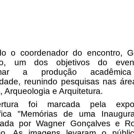
o o coordenador do encontro, Ga
so, um dos objetivos do eve
imar a produção acadêmic
dade, reunindo pesquisas nas áre
a, Arqueologia e Arquitetura.
rtura foi marcada pela expo
áfica "Memórias de uma Inaugura
zada por Wagner Gonçalves e Ro
io. As imagens levaram o públi