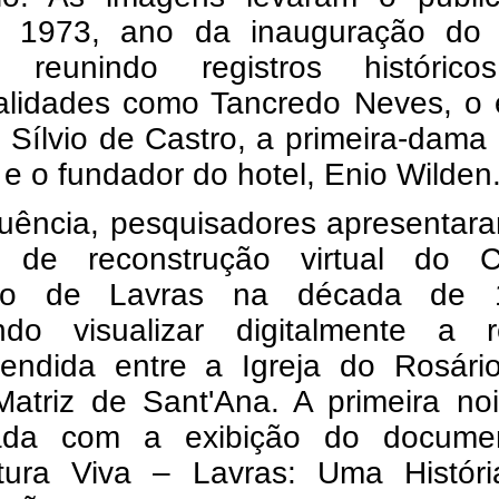
a 1973, ano da inauguração do 
a, reunindo registros históric
alidades como Tancredo Neves, o 
o Sílvio de Castro, a primeira-dama
e o fundador do hotel, Enio Wilden
uência, pesquisadores apresentar
o de reconstrução virtual do C
rico de Lavras na década de 
indo visualizar digitalmente a r
endida entre a Igreja do Rosári
Matriz de Sant'Ana. A primeira noi
ada com a exibição do documen
etura Viva – Lavras: Uma Histór