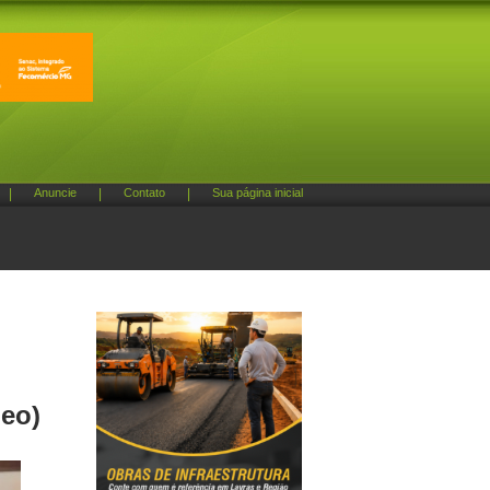
|
Anuncie
|
Contato
|
Sua página inicial
deo)