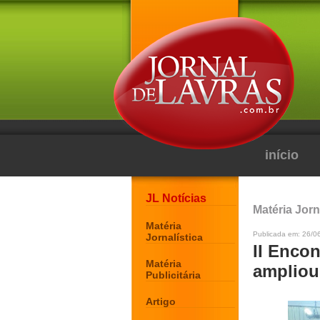
início
JL Notícias
Matéria Jorn
Matéria
Publicada em: 26/0
Jornalística
II Encon
Matéria
ampliou
Publicitária
Artigo