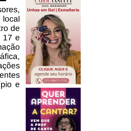
sores,
local
tro de
s 17 e
mação
fica,
ações
entes
ípio e