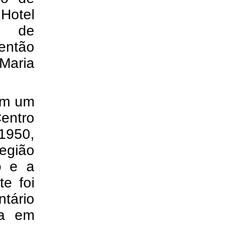
Hotel
os de
então
 Maria
.
am um
entro
1950,
egião
o e a
te foi
tário
ia em