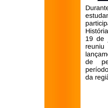
Durante
estuda
partic
Históri
19 de 
reuniu
lançam
de pe
períod
da regi