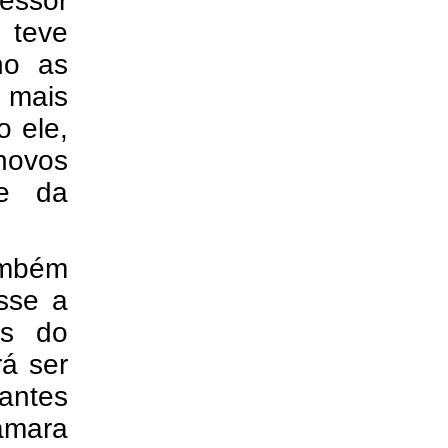
fessor
 teve
no as
 mais
o ele,
novos
de da
ambém
sse a
os do
rá ser
 antes
Câmara