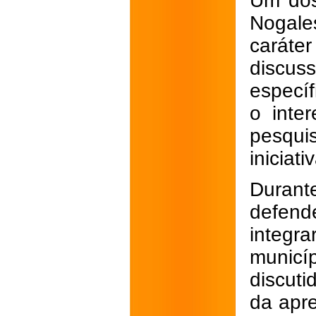
Um dos
Nogale
caráte
discus
específ
o inte
pesqui
iniciati
Durant
defend
integr
municí
discut
da apr