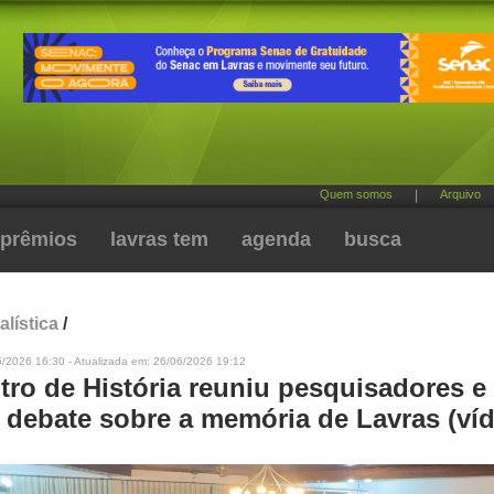
Quem somos
|
Arquivo
prêmios
lavras tem
agenda
busca
alística
/
6/2026 16:30 - Atualizada em: 26/06/2026 19:12
tro de História reuniu pesquisadores e
 debate sobre a memória de Lavras (ví