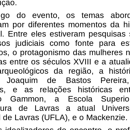
ução.
ngo do evento, os temas abor
am por diferentes momentos da his
l. Entre eles estiveram pesquisas
sos judiciais como fonte para es
cos, o protagonismo das mulheres 
s entre os séculos XVIII e a atual
 arqueológicos da região, a histó
 Joaquim de Bastos Pereira
s, e as relações históricas en
tuto Gammon, a Escola Superi
ltura de Lavras a atual Univers
 de Lavras (UFLA), e o Mackenzie.