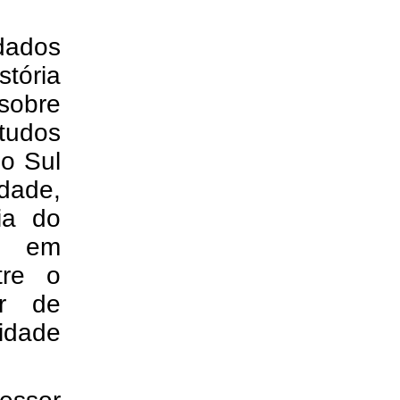
dados
tória
 sobre
tudos
no Sul
idade,
ria do
, em
tre o
or de
idade