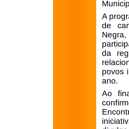
Municip
A prog
de ca
Negra,
partici
da reg
relaci
povos 
ano.
Ao fin
confir
Encont
inicia