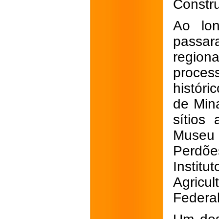
Constr
Ao lo
passar
regiona
proces
históri
de Mina
sítios
Museu
Perdõe
Insti
Agricu
Federal