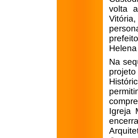
volta 
Vitóri
person
prefeit
Helena 
Na seq
projet
Histó
permit
compre
Igreja 
encerr
Arquit