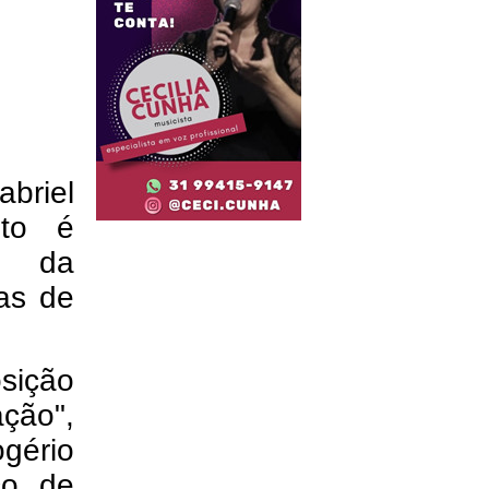
briel
nto é
a da
as de
sição
ção",
gério
co de