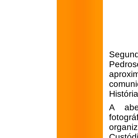
Segund
Pedro
aprox
comuni
Históri
A abe
fotogr
organi
Custód