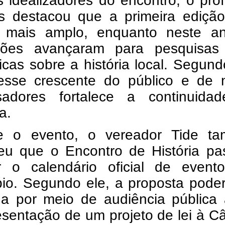
 idealizadores do encontro, o pro
s destacou que a primeira edição
r mais amplo, enquanto neste a
sões avançaram para pesquisas
icas sobre a história local. Segund
resse crescente do público e de 
sadores fortalece a continuida
va.
e o evento, o vereador Tide t
eu que o Encontro de História pa
ar o calendário oficial de event
pio. Segundo ele, a proposta pode
ida por meio de audiência pública
esentação de um projeto de lei à 