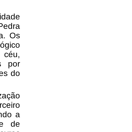
idade
Pedra
a. Os
lógico
 céu,
s por
es do
zação
ceiro
ndo a
te de