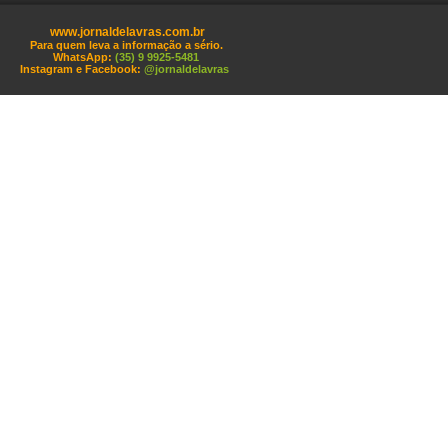
www.jornaldelavras.com.br
Para quem leva a informação a sério.
WhatsApp:
(35) 9 9925-5481
Instagram e Facebook:
@jornaldelavras