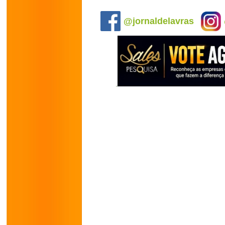
.
@jornaldelavras