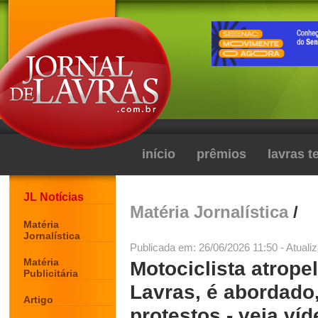
início
prêmios
lavras 
JL Notícias
Matéria Jornalística
/
Matéria
Jornalística
Publicada em: 26/06/2026 11:50 - Atuali
Matéria
Motociclista atrope
Publicitária
Lavras, é abordado
Artigo
protestos - veja víd