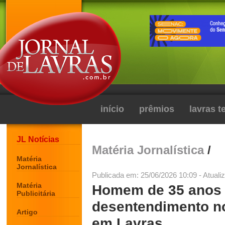
início
prêmios
lavras 
JL Notícias
Matéria Jornalística
/
Matéria
Jornalística
Publicada em: 25/06/2026 10:09 - Atuali
Matéria
Homem de 35 anos é
Publicitária
desentendimento no
Artigo
em Lavras