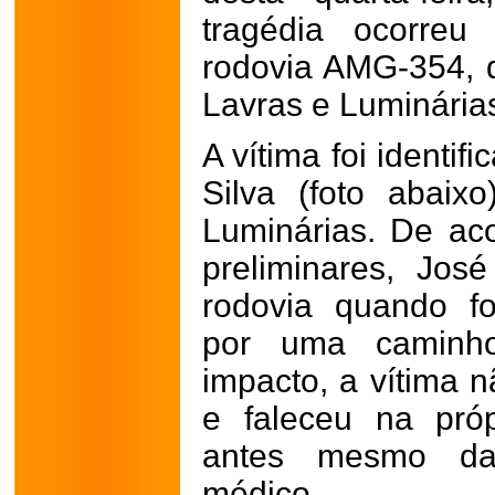
tragédia ocorreu
rodovia AMG-354, q
Lavras e Luminária
A vítima foi identi
Silva (foto abaix
Luminárias. De ac
preliminares, Jos
rodovia quando fo
por uma caminho
impacto, a vítima n
e faleceu na próp
antes mesmo da
médico.