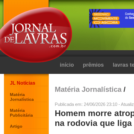
início
prêmios
lavras 
JL Notícias
Matéria Jornalística
/
Matéria
Jornalística
Publicada em: 24/06/2026 23:10 - Atuali
Matéria
Homem morre atrop
Publicitária
na rodovia que liga
Artigo