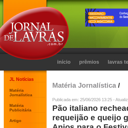
início
prêmios
lavras 
JL Notícias
Matéria Jornalística
/
Matéria
Jornalística
Publicada em: 25/06/2026 13:25 - Atuali
Matéria
Pão italiano reche
Publicitária
requeijão e queijo g
Artigo
Anjos para o Festiv