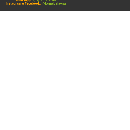
WhatsApp:
(35) 9 9925-5481
Instagram e Facebook:
@jornaldelavras