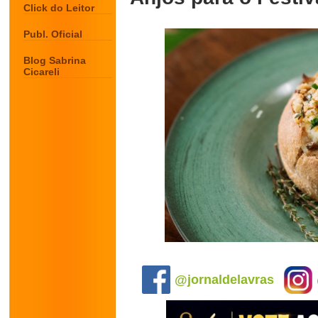
Click do Leitor
Publ. Oficial
Blog Sabrina
Cicareli
.
@jornaldelavras