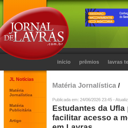
início
prêmios
lavras 
JL Notícias
Matéria Jornalística
/
Matéria
Jornalística
Publicada em: 24/06/2026 23:45 - Atuali
Matéria
Estudantes da Ufla
Publicitária
facilitar acesso a 
Artigo
em Lavras