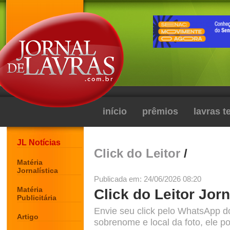
início
prêmios
lavras 
JL Notícias
Click do Leitor
/
Matéria
Jornalística
Publicada em: 24/06/2026 08:20
Matéria
Click do Leitor Jorn
Publicitária
Envie seu click pelo WhatsApp d
Artigo
sobrenome e local da foto, ele po