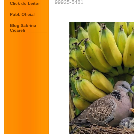
99925-5481
Click do Leitor
Publ. Oficial
Blog Sabrina
Cicareli