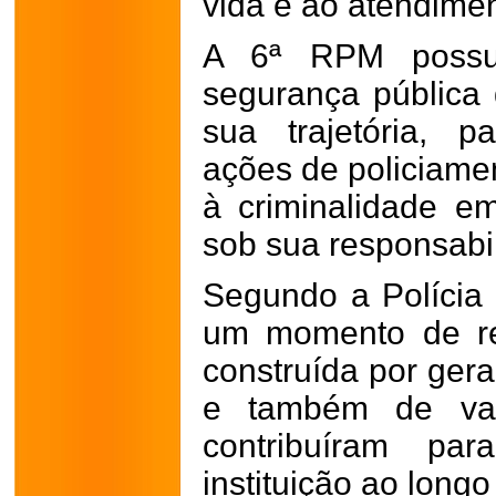
vida e ao atendime
A 6ª RPM possui
segurança pública 
sua trajetória, p
ações de policiame
à criminalidade e
sob sua responsabi
Segundo a Polícia M
um momento de re
construída por gera
e também de val
contribuíram par
instituição ao long