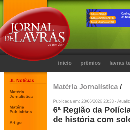
início
prêmios
lavras 
JL Notícias
Matéria Jornalística
/
Matéria
Jornalística
Publicada em: 23/06/2026 23:33 - Atuali
Matéria
6ª Região da Polícia
Publicitária
de história com so
Artigo