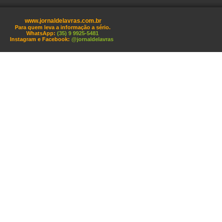
www.jornaldelavras.com.br
Para quem leva a informação a sério.
WhatsApp:
(35) 9 9925-5481
Instagram e Facebook:
@jornaldelavras