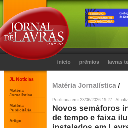
início
prêmios
lavras 
JL Notícias
Matéria Jornalística
/
Matéria
Jornalística
Publicada em: 23/06/2026 19:27 - Atuali
Matéria
Novos semáforos in
Publicitária
de tempo e faixa i
Artigo
instalados em Lavr