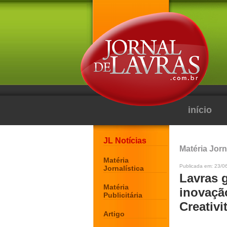
início
JL Notícias
Matéria Jorn
Matéria
Publicada em: 23/0
Jornalística
Lavras 
Matéria
inovaçã
Publicitária
Creativi
Artigo