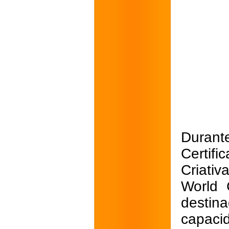
Duran
Certif
Criativ
World 
desti
capaci