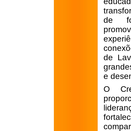
educa
transf
de fo
prom
experi
conexõ
de Lav
grande
e dese
O Cre
propor
lidera
forta
compar