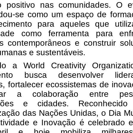
o positivo nas comunidades. O e
idou-se como um espaço de forma
ecimento para aqueles que utili
vidade como ferramenta para enfr
os contemporâneos e construir sol
umanas e sustentáveis.
o a World Creativity Organizati
ento busca desenvolver lider
as, fortalecer ecossistemas de inov
ular a colaboração entre pes
uições e cidades. Reconhecido
zação das Nações Unidas, o Dia Mu
atividade e Inovação é celebrado 
ril e hoje mobiliza milhar