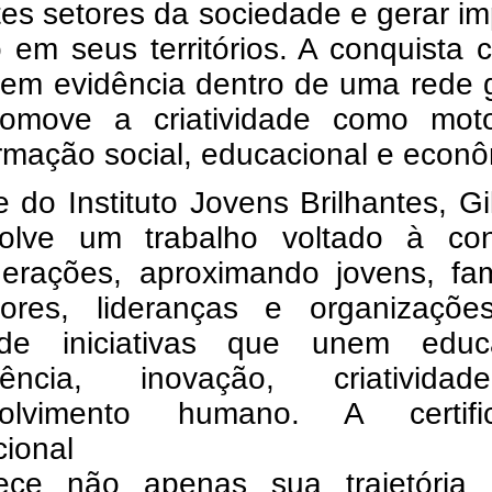
tes setores da sociedade e gerar i
o em seus territórios. A conquista 
 em evidência dentro de uma rede 
omove a criatividade como mot
rmação social, educacional e econô
e do Instituto Jovens Brilhantes, G
olve um trabalho voltado à co
gerações, aproximando jovens, fam
ores, lideranças e organizaçõe
de iniciativas que unem educ
ciência, inovação, criativid
volvimento humano. A certifi
cional
ece não apenas sua trajetória