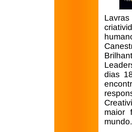
Lavras
criati
humano
Canest
Brilhan
Leader
dias 1
encont
respo
Creati
maior f
mundo.(