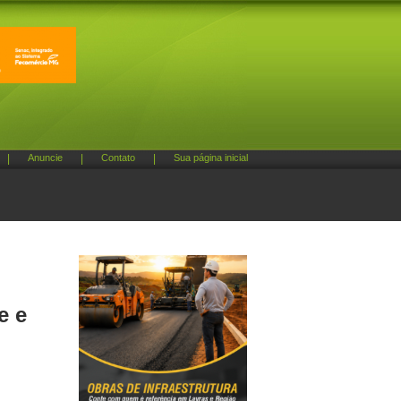
|
Anuncie
|
Contato
|
Sua página inicial
e e