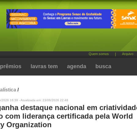
Quem somos
|
Arquivo
prêmios
lavras tem
agenda
busca
alística
/
6/2026 16:39 - Atualizada em: 23/06/2026 22:48
ganha destaque nacional em criatividad
o com liderança certificada pela World
ty Organization