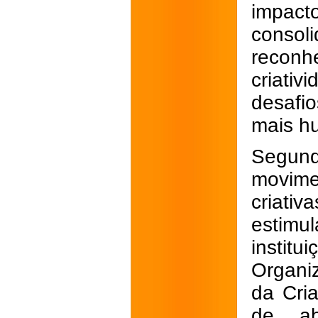
impact
consol
reconh
criati
desafi
mais h
Segund
movim
criativ
estim
instit
Organi
da Cri
de ab