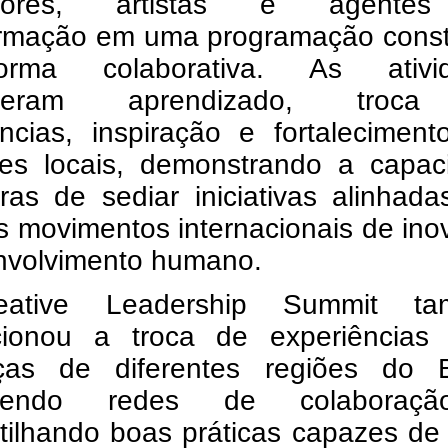
dores, artistas e agente
ormação em uma programação const
rma colaborativa. As ativi
overam aprendizado, troc
ências, inspiração e fortalecimen
es locais, demonstrando a capac
ras de sediar iniciativas alinhad
s movimentos internacionais de in
nvolvimento humano.
ative Leadership Summit ta
cionou a troca de experiências 
nças de diferentes regiões do Br
lecendo redes de colaboraç
tilhando boas práticas capazes de