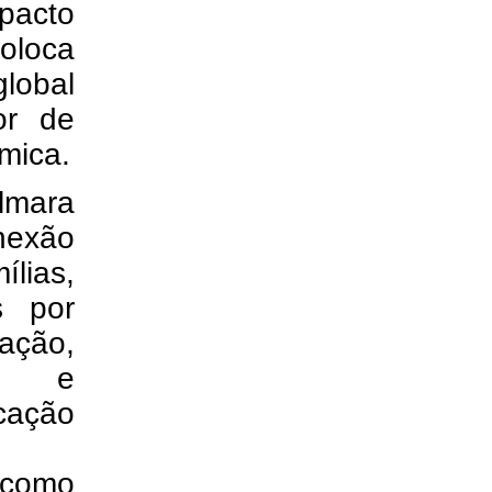
mpacto
coloca
global
or de
mica.
ilmara
nexão
ílias,
s por
ação,
ade e
cação
 como