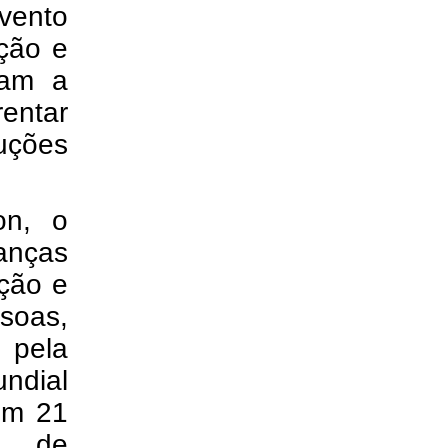
vento
ção e
zam a
entar
uções
on, o
anças
ação e
soas,
 pela
ndial
em 21
es de