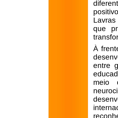
diferen
positiv
Lavras
que pr
transfo
À frent
desenv
entre 
educad
meio 
neuro
desen
interna
reconh