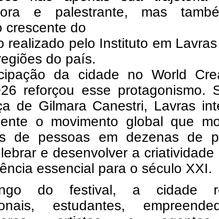
dora e palestrante, mas tam
o crescente do
o realizado pelo Instituto em Lavra
regiões do país.
icipação da cidade no World Creat
26 reforçou esse protagonismo. 
ça de Gilmara Canestri, Lavras in
lmente o movimento global que mob
es de pessoas em dezenas de p
lebrar e desenvolver a criatividad
ncia essencial para o século XXI.
ngo do festival, a cidade r
sionais, estudantes, empreended