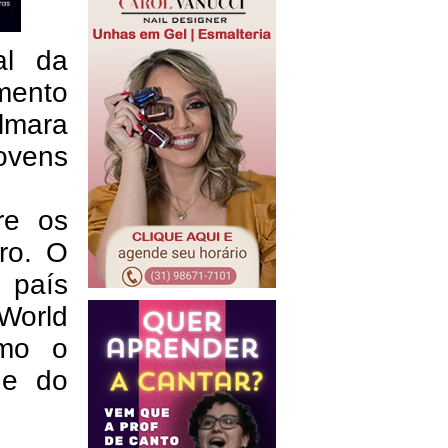
al da
mento
ilmara
ovens
re os
ro. O
 país
World
omo o
ade do