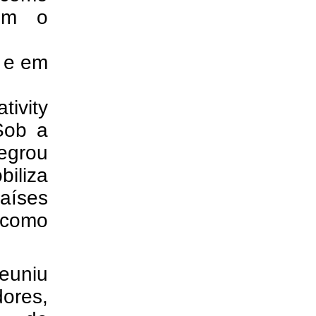
bém o
s e em
ivity
Sob a
tegrou
iliza
aíses
e como
euniu
ores,