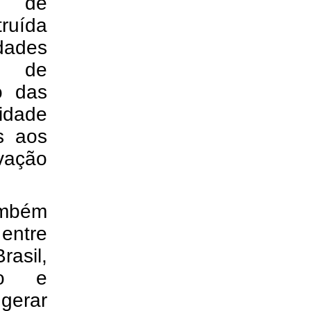
s de
ruída
dades
a de
to das
idade
as aos
ovação
mbém
entre
asil,
ão e
 gerar