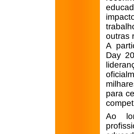
educa
impact
trabalh
outras 
A part
Day 20
lideran
oficia
milhar
para ce
competê
Ao lo
profis