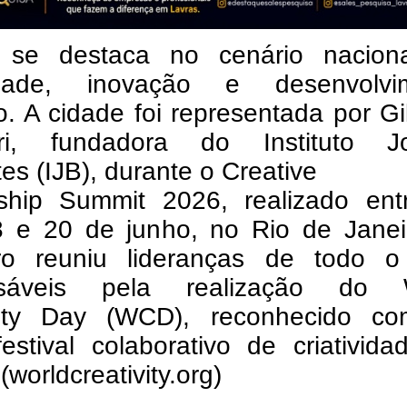
 se destaca no cenário nacion
vidade, inovação e desenvolvi
. A cidade foi representada por G
ri, fundadora do Instituto J
tes (IJB), durante o Creative
ship Summit 2026, realizado ent
8 e 20 de junho, no Rio de Janei
ro reuniu lideranças de todo o
nsáveis pela realização do 
vity Day (WCD), reconhecido c
estival colaborativo de criativid
worldcreativity.org)