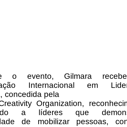
te o evento, Gilmara receb
icação Internacional em Lide
a, concedida pela
Creativity Organization, reconhec
nado a líderes que demons
dade de mobilizar pessoas, con