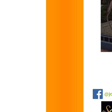
.
@jo