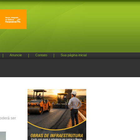
|
Anuncie
|
Contato
|
Sua página inicial
poderá ser