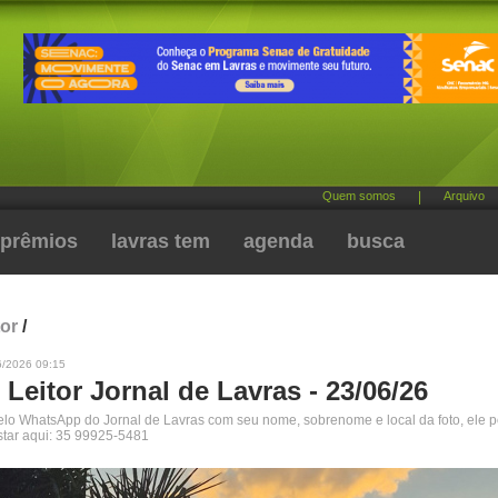
Quem somos
|
Arquivo
prêmios
lavras tem
agenda
busca
tor
/
6/2026 09:15
 Leitor Jornal de Lavras - 23/06/26
pelo WhatsApp do Jornal de Lavras com seu nome, sobrenome e local da foto, ele 
star aqui: 35 99925-5481