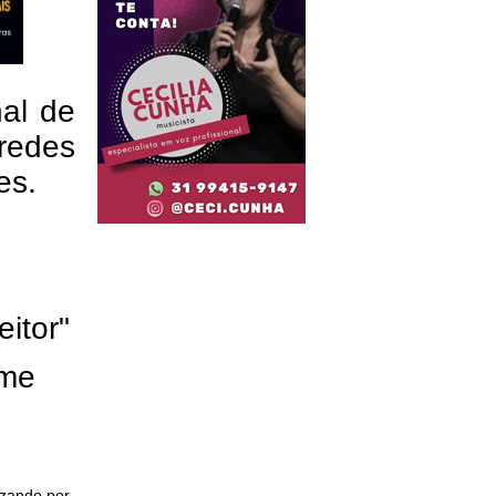
nal de
redes
res.
eitor"
ome
izando por