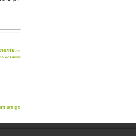
mente
no
nal de Lavras
 um amigo