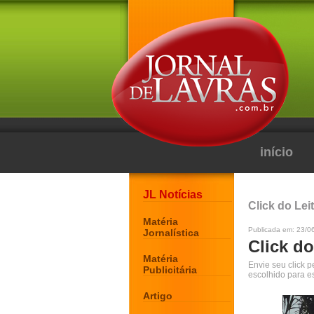
início
JL Notícias
Click do Lei
Matéria
Publicada em: 23/0
Jornalística
Click do
Matéria
Envie seu click 
Publicitária
escolhido para e
Artigo