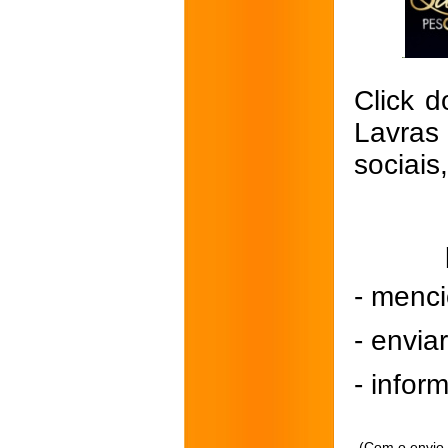
Click d
Lavras
sociais
- menci
- envi
- inform
(Com o envio 