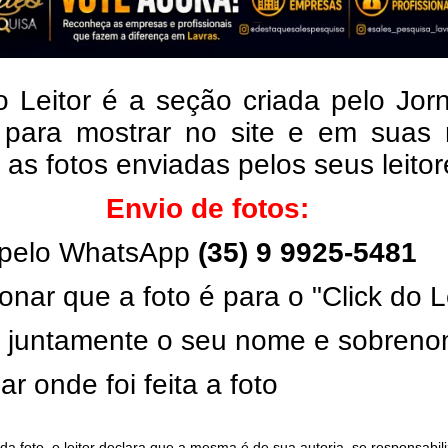
o Leitor é a seção criada pelo Jor
 para mostrar no site e em suas 
, as fotos enviadas pelos seus leito
Envio de fotos:
pelo WhatsApp
(35) 9 9925-5481
onar que a foto é para o "Click do L
ar juntamente o seu nome e sobren
ar onde foi feita a foto
da foto, o leitor declara que a mesma é de sua autoria, se responsabil