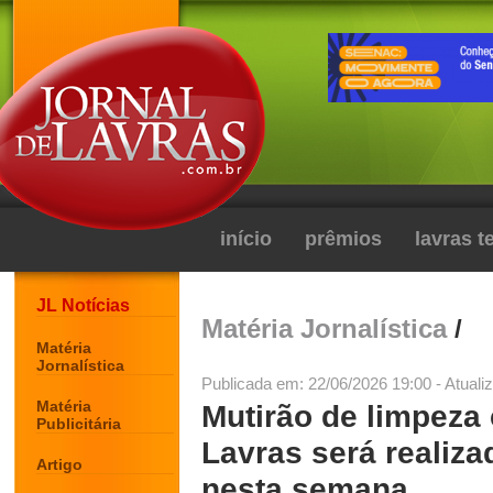
início
prêmios
lavras 
JL Notícias
Matéria Jornalística
/
Matéria
Jornalística
Publicada em: 22/06/2026 19:00 - Atuali
Matéria
Mutirão de limpeza
Publicitária
Lavras será realiza
Artigo
nesta semana