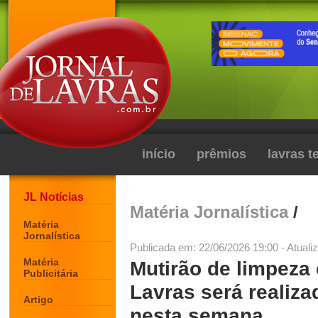
início
prêmios
lavras 
JL Notícias
Matéria Jornalística
/
Matéria
Jornalística
Publicada em: 22/06/2026 19:00 - Atuali
Matéria
Mutirão de limpeza
Publicitária
Lavras será realiza
Artigo
nesta semana