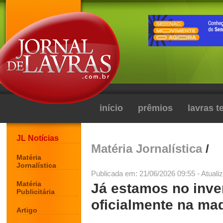
início
prêmios
lavras 
JL Notícias
Matéria Jornalística
/
Matéria
Jornalística
Publicada em: 21/06/2026 09:55 - Atuali
Matéria
Já estamos no inve
Publicitária
oficialmente na ma
Artigo