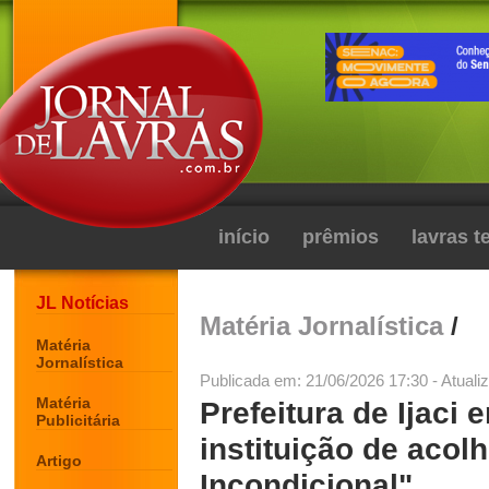
início
prêmios
lavras 
JL Notícias
Matéria Jornalística
/
Matéria
Jornalística
Publicada em: 21/06/2026 17:30 - Atuali
Matéria
Prefeitura de Ijaci
Publicitária
instituição de aco
Artigo
Incondicional"