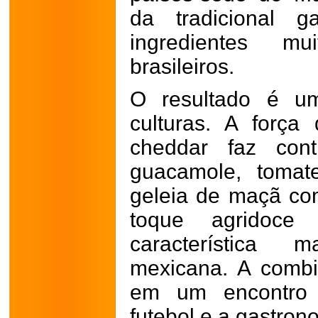
da tradicional g
ingredientes mu
brasileiros.
O resultado é um
culturas. A forç
cheddar faz cont
guacamole, tomat
geleia de maçã co
toque agridoce 
característica 
mexicana. A combi
em um encontro 
futebol e a gastron