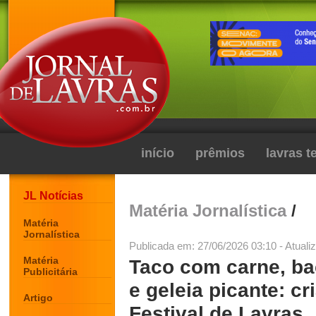
início
prêmios
lavras 
JL Notícias
Matéria Jornalística
/
Matéria
Jornalística
Publicada em: 27/06/2026 03:10 - Atuali
Matéria
Taco com carne, ba
Publicitária
e geleia picante: cr
Artigo
Festival de Lavras