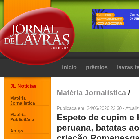
início
prêmios
lavras 
JL Notícias
Matéria Jornalística
/
Matéria
Jornalística
Publicada em: 24/06/2026 22:30 - Atuali
Matéria
Espeto de cupim e b
Publicitária
peruana, batatas a
Artigo
criação Romanesqaa