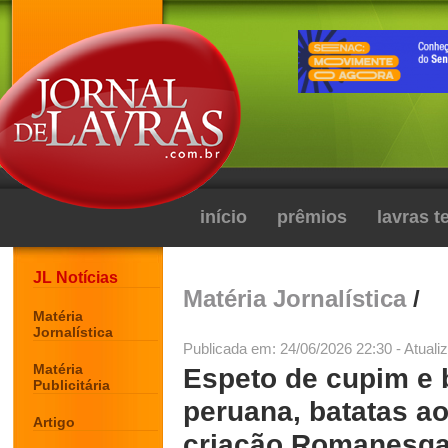
início
prêmios
lavras 
JL Notícias
Matéria Jornalística
/
Matéria
Jornalística
Publicada em: 24/06/2026 22:30 - Atuali
Matéria
Espeto de cupim e b
Publicitária
peruana, batatas a
Artigo
criação Romanesqaa