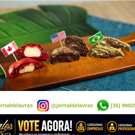
rnaldelavras
@jornaldelavras
(35) 9992