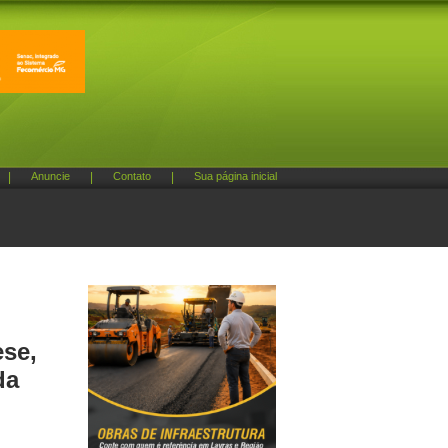
|
Anuncie
|
Contato
|
Sua página inicial
ese,
da