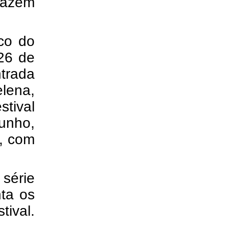
fazem
ico do
 26 de
trada
elena,
stival
junho,
e, com
série
nta os
tival.