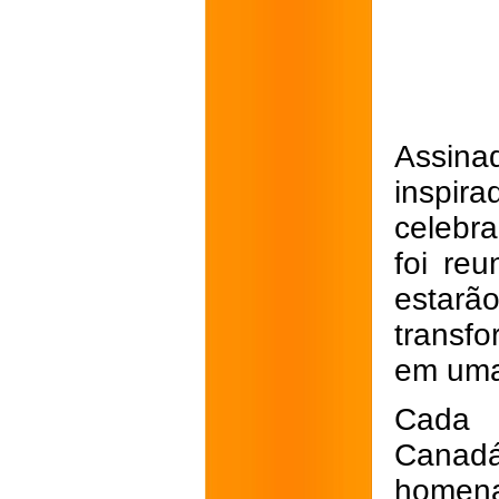
Assina
inspira
celebr
foi re
estar
transf
em uma 
Cada 
Canad
homen