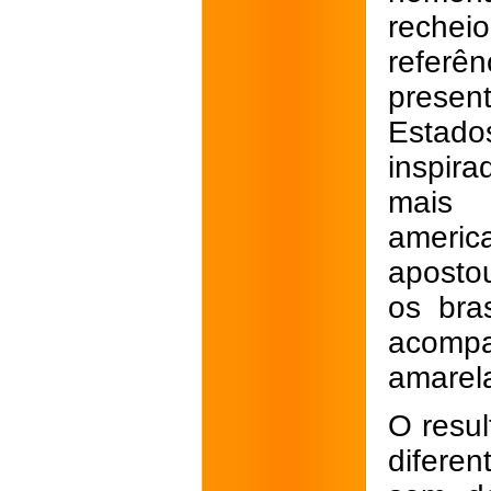
rechei
refer
presen
Estad
inspir
mais 
ameri
aposto
os bra
acompa
amarel
O resu
difere