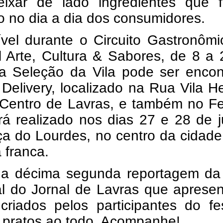
ixar de lado ingredientes que 
 no dia a dia dos consumidores.
ível durante o Circuito Gastronôm
l Arte, Cultura & Sabores, de 8 a
 a Seleção da Vila pode ser encon
 Delivery, localizado na Rua Vila H
 Centro de Lavras, e também no Fe
rá realizado nos dias 27 e 28 de 
ça do Lourdes, no centro da cidad
 franca.
 a décima segunda reportagem da 
al do Jornal de Lavras que aprese
criados pelos participantes do fes
 pratos ao todo. Acompanhe!