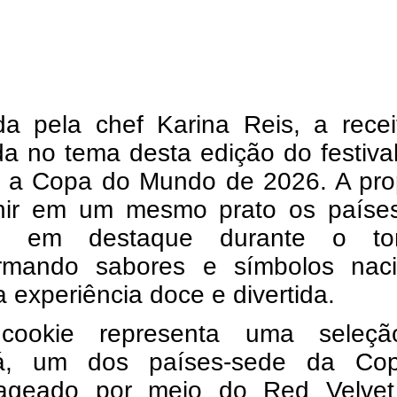
da pela chef Karina Reis, a recei
da no tema desta edição do festiva
a a Copa do Mundo de 2026. A pro
unir em um mesmo prato os paíse
ão em destaque durante o tor
ormando sabores e símbolos naci
experiência doce e divertida.
cookie representa uma seleç
á, um dos países-sede da Co
ageado por meio do Red Velve