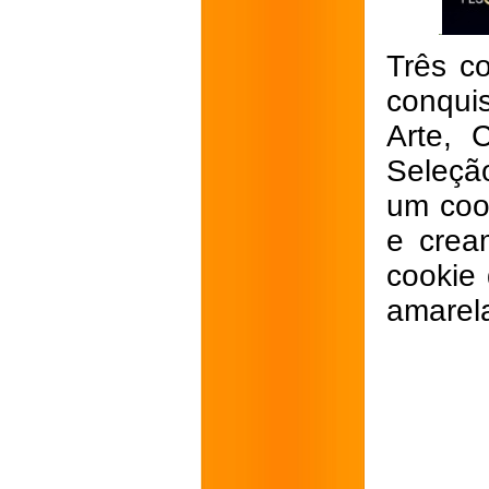
Três c
conquis
Arte, 
Seleção
um coo
e crea
cookie
amarel