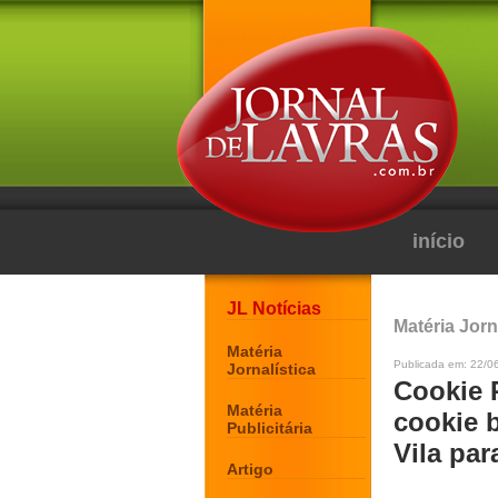
início
JL Notícias
Matéria Jorn
Matéria
Publicada em: 22/0
Jornalística
Cookie 
Matéria
cookie 
Publicitária
Vila par
Artigo