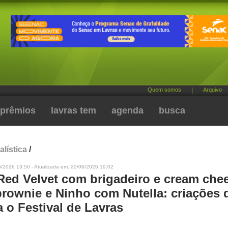
Quem somos
|
Arquivo
prêmios
lavras tem
agenda
busca
alística
/
6/2026 13:50 - Atualizada em: 22/06/2026 19:02
Red Velvet com brigadeiro e cream che
brownie e Ninho com Nutella: criações 
a o Festival de Lavras