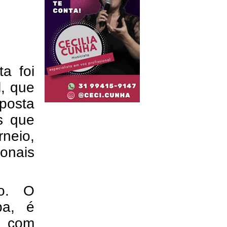
ta foi
l, que
posta
s que
neio,
onais
ão. O
pa, é
t com