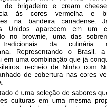
o de brigadeiro e cream chees
ência às cores vermelha e b
tes na bandeira canadense.
J
os Unidos aparecem em um c
ado no brownie, uma das sobre
tradicionais da culinária n
cana.
Representando o Brasil, a
u em uma combinação que já conqu
sileiros: recheio de Ninho com Nu
nhado de cobertura nas cores ve
a.
ltado é uma seleção de sabores qu
ntes culturas em uma mesma prop