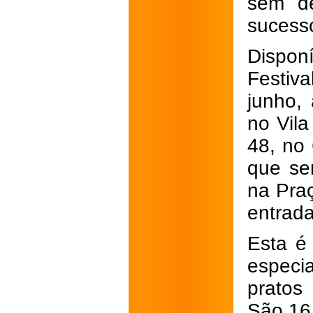
sem de
sucesso
Dispon
Festiva
junho,
no Vila
48, no
que se
na Pra
entrada
Esta é
especi
pratos 
São 16