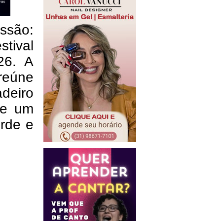
issão:
stival
26. A
 reúne
deiro
 e um
erde e