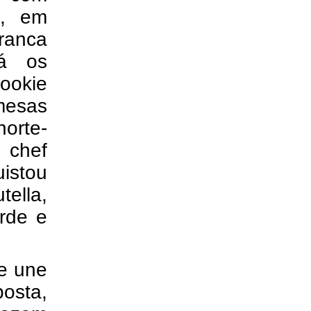
e, em
ranca
á os
ookie
mesas
orte-
 chef
istou
tella,
rde e
e une
osta,