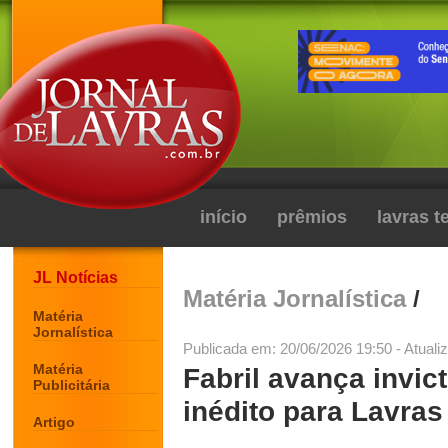
início
prêmios
lavras 
JL Notícias
Matéria Jornalística
/
Matéria
Jornalística
Publicada em: 20/06/2026 19:50 - Atuali
Matéria
Fabril avança invic
Publicitária
inédito para Lavras
Artigo