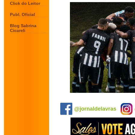
Click do Leitor
Publ. Oficial
Blog Sabrina
Cicareli
.
@jornaldelavras