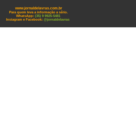
www.jornaldelavras.com.br
Para quem leva a informação a sério.
WhatsApp:
(35) 9 9925-5481
Instagram e Facebook:
@jornaldelavras