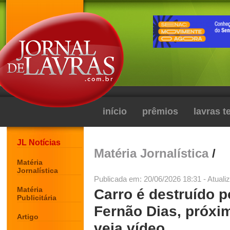
início
prêmios
lavras 
JL Notícias
Matéria Jornalística
/
Matéria
Jornalística
Publicada em: 20/06/2026 18:31 - Atuali
Matéria
Carro é destruído p
Publicitária
Fernão Dias, próxim
Artigo
veja vídeo