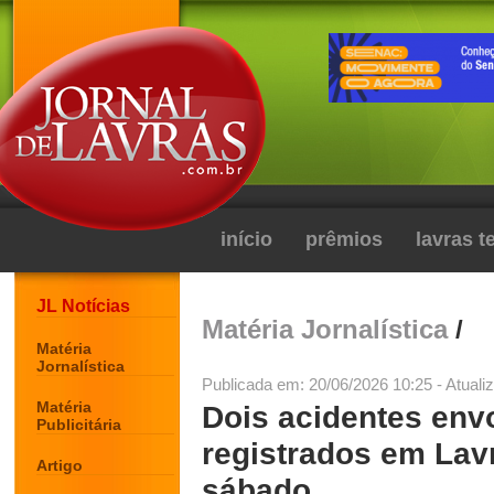
início
prêmios
lavras 
JL Notícias
Matéria Jornalística
/
Matéria
Jornalística
Publicada em: 20/06/2026 10:25 - Atuali
Matéria
Dois acidentes env
Publicitária
registrados em Lav
Artigo
sábado