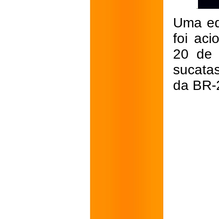
Uma eq
foi ac
20 de 
sucata
da BR-