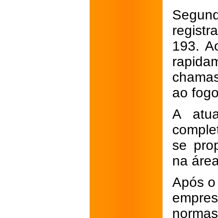
Segun
regist
193. Ao
rapid
chamas
ao fogo
A atua
comple
se pro
na área
Após o 
empres
normas