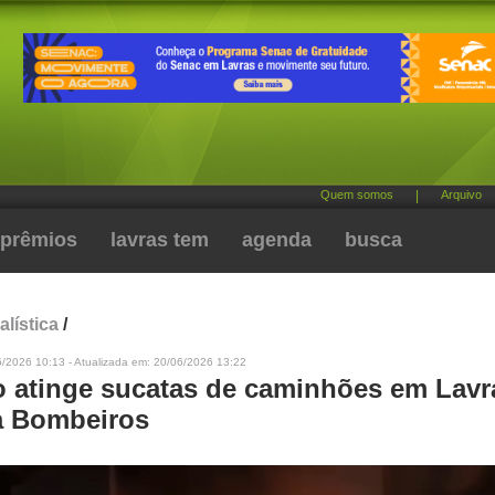
Quem somos
|
Arquivo
prêmios
lavras tem
agenda
busca
alística
/
6/2026 10:13 - Atualizada em: 20/06/2026 13:22
o atinge sucatas de caminhões em Lavr
a Bombeiros