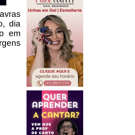
avras
, dia
io em
rgens