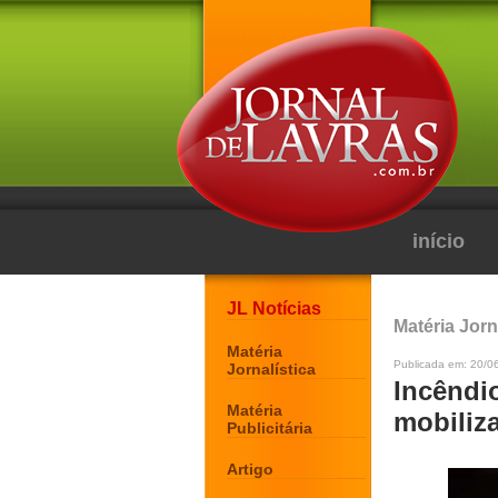
início
JL Notícias
Matéria Jorn
Matéria
Publicada em: 20/0
Jornalística
Incêndi
Matéria
mobiliz
Publicitária
Artigo