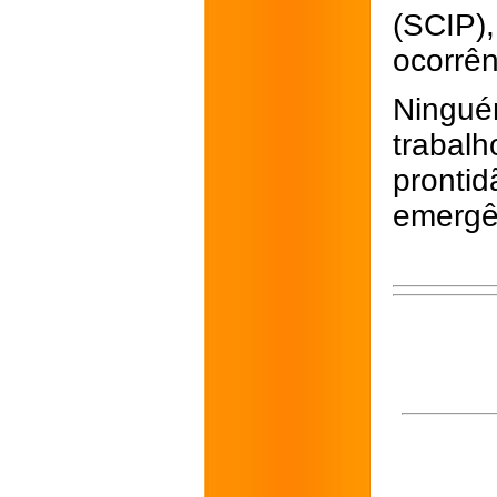
(SCIP
ocorrên
Ningué
trabal
pront
emergê