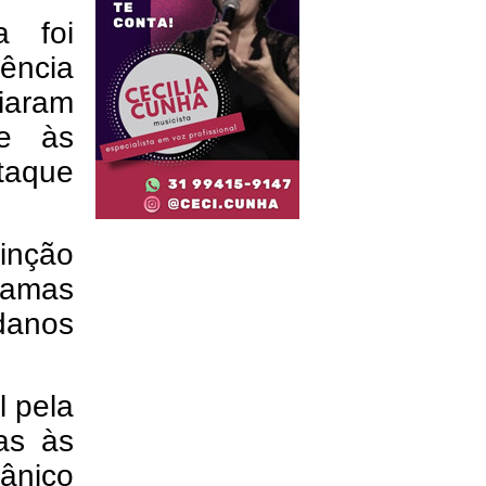
a foi
gência
ciaram
te às
ataque
inção
hamas
danos
l pela
as às
ânico