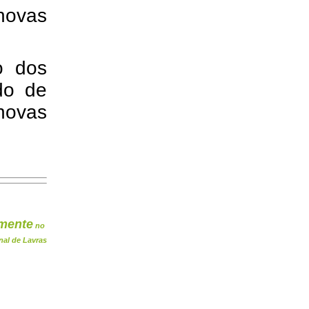
novas
o dos
do de
ovas
mente
no
nal de Lavras