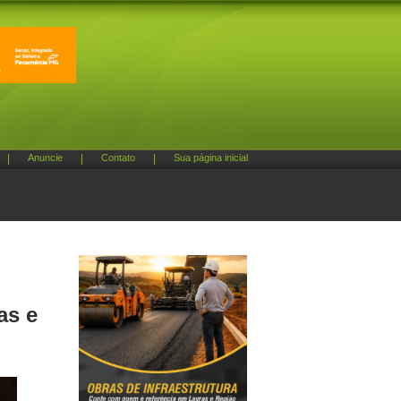
|
Anuncie
|
Contato
|
Sua página inicial
as e