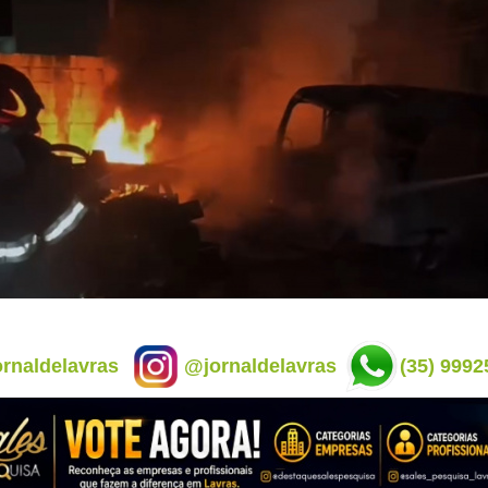
rnaldelavras
@jornaldelavras
(35) 9992